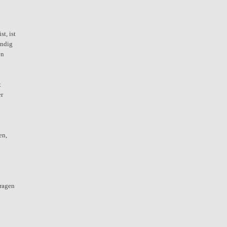
t, ist
ändig
en
t
er
en,
ragen