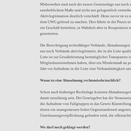
Mitbewerber sind nach der neuen Gesetzeslage nur noch z
unerheblichem Maße und nicht nur gelegentlich vertreib
Aktivlegitimation deutlich verschärft. Denn zuvor ist es
dem UWG geltend zu machen. Dies führte in der Praxis ni
ein Geschäft betrieben, in Wahrheit aber in Kooperati
generierten.
Die Berechtigung rechtsfähiger Verbände, Abmahnungen a
nur noch Verbände aktivlegitimiert, die in die Liste qual
Liste ist zur Gewährleistung bestmöglicher Transparenz i
Mitgliedsunternehmen haben, über ein Mindestmaß an pers
Jahr vor Aufnahme in die Liste eine Verbandstätigkeit ta
Wann ist eine Abmahnung rechtsmissbräuchlich?
Schon nach bisheriger Rechtslage konnten Abmahnungen, 
damit unzulässig sein. Der Gesetzgeber hat die Vorausse
die Aufnahme von Fallgruppen in das Gesetz Klarstellu
denen ein unangemessen hoher Gegenstandswert angesetzt 
Unterlassungsverpflichtung gefordert wird, die offensicht
Wo darf noch geklagt werden?