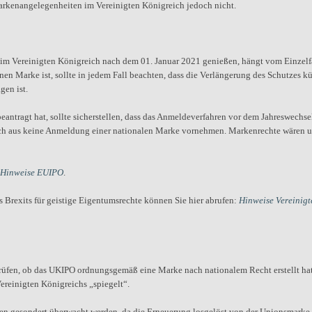
Markenangelegenheiten im Vereinigten Königreich jedoch nicht.
im Vereinigten Königreich nach dem 01. Januar 2021 genießen, hängt vom Einzelfa
n Marke ist, sollte in jedem Fall beachten, dass die Verlängerung des Schutzes kü
gen ist.
antragt hat, sollte sicherstellen, dass das Anmeldeverfahren vor dem Jahreswechse
ich aus keine Anmeldung einer nationalen Marke vornehmen. Markenrechte wären u
Hinweise EUIPO
.
 Brexits für geistige Eigentumsrechte können Sie hier abrufen:
Hinweise Vereinigt
prüfen, ob das UKIPO ordnungsgemäß eine Marke nach nationalem Recht erstellt ha
ereinigten Königreichs „spiegelt“.
ken gesondert überwacht werden, da die Erneuerung losgelöst von der Unionsmarke