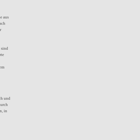
e aus
nach
r
sind
rte
nem
ch und
durch
, in