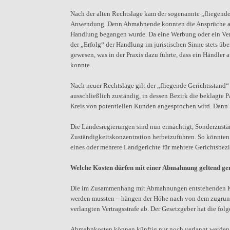
Nach der alten Rechtslage kam der sogenannte „fliegend
Anwendung. Denn Abmahnende konnten die Ansprüche aus
Handlung begangen wurde. Da eine Werbung oder ein Verk
der „Erfolg“ der Handlung im juristischen Sinne stets übe
gewesen, was in der Praxis dazu führte, dass ein Händle
konnte.
Nach neuer Rechtslage gilt der „fliegende Gerichtsstand
ausschließlich zuständig, in dessen Bezirk die beklagte P
Kreis von potentiellen Kunden angesprochen wird. Dann
Die Landesregierungen sind nun ermächtigt, Sonderzustä
Zuständigkeitskonzentration herbeizuführen. So könnten
eines oder mehrere Landgerichte für mehrere Gerichtsbez
Welche Kosten dürfen mit einer Abmahnung geltend g
Die im Zusammenhang mit Abmahnungen entstehenden Kos
werden mussten – hängen der Höhe nach von dem zugrund
verlangten Vertragsstrafe ab. Der Gesetzgeber hat die
Abmahnkosten können künftig nur noch verlangt werden