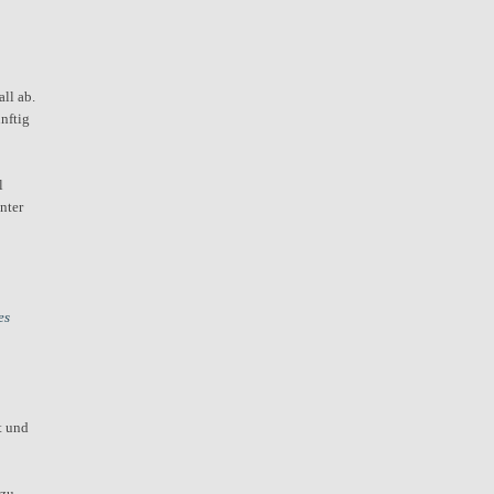
ll ab.
nftig
l
nter
es
t und
 zu