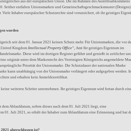
n Königreiches aus der europäischen Union. Die im Rahmen des Austrittsabkommens
0. Seither entfalten Unionsmarken und Gemeinschaftsgeschmacksmuster (Designs)
 Viele Inhaber europäischer Schutzrechte sind verunsichert, ob ihr geistiges Eige
agen wurden
reich seit dem 01. Januar 2021 keinen Schutz mehr. Für Unionsmarken, die vor d
 („United Kingdom
Intellectual Property Office“,
Amt für geistiges Eigentum im
andelsmarke. Diese wird im dortigen Register geführt und genießt in zeitlicher un
 eine originär unter dem Markenrecht des Vereinigten Königreichs angemeldete Ma
rsprüngliche Priorität der Unionsmarke. Die Schutzdauer der nationalen Marke
Marke kann unabhängig von der Unionsmarke verlängert oder aufgegeben werden. I
chten und erhalten kein Anmeldezertifikat.
eine weiteren Schritte unternehmen. Ihr geistiges Eigentum wird fortan durch ein
 dem Ablaufdatum, sofern dieses nach dem 01. Juli 2021 liegt, eine
m 01. Juli 2021, so erhält der Inhaber zum Ablaufdatum eine Erinnerung und hat 
2021 abgeschlossen ist?