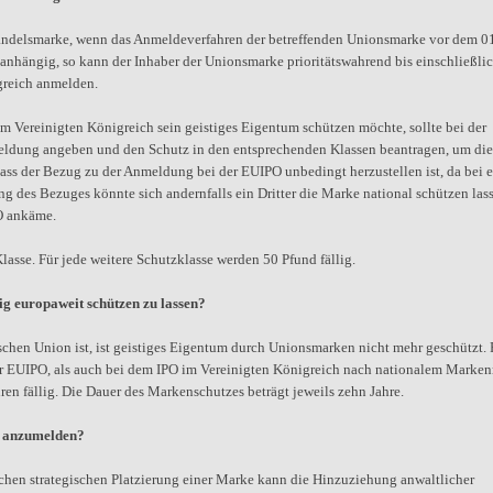
andelsmarke, wenn das Anmeldeverfahren der betreffenden Unionsmarke vor dem 0
 anhängig, so kann der Inhaber der Unionsmarke prioritätswahrend bis einschließli
greich anmelden.
 Vereinigten Königreich sein geistiges Eigentum schützen möchte, sollte bei der
ung angeben und den Schutz in den entsprechenden Klassen beantragen, um die
 dass der Bezug zu der Anmeldung bei der EUIPO unbedingt herzustellen ist, da bei e
ng des Bezuges könnte sich andernfalls ein Dritter die Marke national schützen las
O ankäme.
asse. Für jede weitere Schutzklasse werden 50 Pfund fällig.
g europaweit schützen zu lassen?
schen Union ist, ist geistiges Eigentum durch Unionsmarken nicht mehr geschützt. 
r EUIPO, als auch bei dem IPO im Vereinigten Königreich nach nationalem Marken
n fällig. Die Dauer des Markenschutzes beträgt jeweils zehn Jahre.
O anzumelden?
chen strategischen Platzierung einer Marke kann die Hinzuziehung anwaltlicher