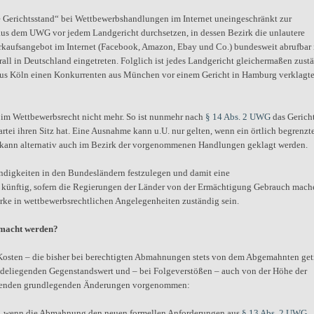
e Gerichtsstand“ bei Wettbewerbshandlungen im Internet uneingeschränkt zur
 dem UWG vor jedem Landgericht durchsetzen, in dessen Bezirk die unlautere
aufsangebot im Internet (Facebook, Amazon, Ebay und Co.) bundesweit abrufbar is
rall in Deutschland eingetreten. Folglich ist jedes Landgericht gleichermaßen zust
r aus Köln einen Konkurrenten aus München vor einem Gericht in Hamburg verklagt
“ im Wettbewerbsrecht nicht mehr. So ist nunmehr nach
§ 14 Abs. 2 UWG
das Gerich
artei ihren Sitz hat. Eine Ausnahme kann u.U. nur gelten, wenn ein örtlich begrenzt
 kann alternativ auch im Bezirk der vorgenommenen Handlungen geklagt werden.
ndigkeiten in den Bundesländern festzulegen und damit eine
 künftig, sofern die Regierungen der Länder von der Ermächtigung Gebrauch mach
irke in wettbewerbsrechtlichen Angelegenheiten zuständig sein.
emacht werden?
ten – die bisher bei berechtigten Abmahnungen stets von dem Abgemahnten get
eliegenden Gegenstandswert und – bei Folgeverstößen – auch von der Höhe der
 folgenden grundlegenden Änderungen vorgenommen:
, wenn die Abmahnung den neuen formellen Anforderungen aus
§ 13 Abs. 2 UWG