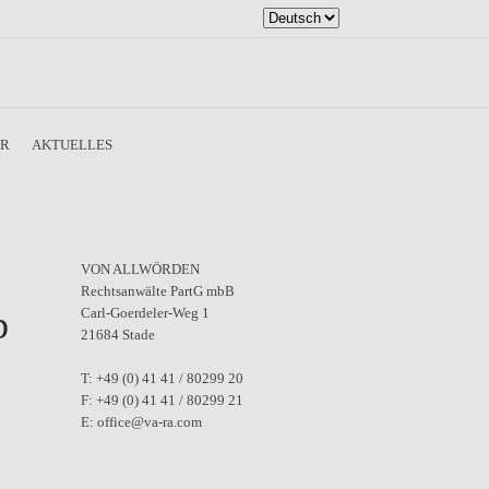
Sprache
auswählen
ER
AKTUELLES
VON ALLWÖRDEN
Rechtsanwälte PartG mbB
b
Carl-Goerdeler-Weg 1
21684 Stade
T: +49 (0) 41 41 / 80299 20
F: +49 (0) 41 41 / 80299 21
E: office@va-ra.com