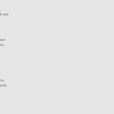
1.
ch zum
iner
sen,
Für
recht