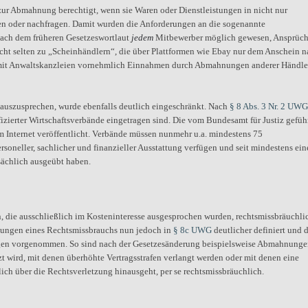
ur Abmahnung berechtigt, wenn sie Waren oder Dienstleistungen in nicht nur
en oder nachfragen. Damit wurden die Anforderungen an die sogenannte
 nach dem früheren Gesetzeswortlaut
jedem
Mitbewerber möglich gewesen, Ansprüch
cht selten zu „Scheinhändlern“, die über Plattformen wie Ebay nur dem Anschein 
on mit Anwaltskanzleien vornehmlich Einnahmen durch Abmahnungen anderer Händle
uszusprechen, wurde ebenfalls deutlich eingeschränkt. Nach
§ 8 Abs. 3 Nr. 2 UWG
ifizierter Wirtschaftsverbände eingetragen sind. Die vom Bundesamt für Justiz gefüh
m Internet veröffentlicht. Verbände müssen nunmehr u.a. mindestens 75
oneller, sachlicher und finanzieller Ausstattung verfügen und seit mindestens ei
tsächlich ausgeübt haben.
die ausschließlich im Kosteninteresse ausgesprochen wurden, rechtsmissbräuchli
tzungen eines Rechtsmissbrauchs nun jedoch in
§ 8c UWG
deutlicher definiert und 
ngen vorgenommen. So sind nach der Gesetzesänderung beispielsweise Abmahnungen
wird, mit denen überhöhte Vertragsstrafen verlangt werden oder mit denen eine
lich über die Rechtsverletzung hinausgeht, per se rechtsmissbräuchlich.