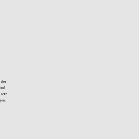
 der
ind
setz
gen,