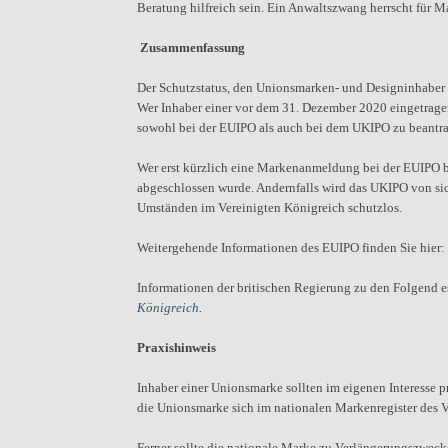
Beratung hilfreich sein. Ein Anwaltszwang herrscht für 
Zusammenfassung
Der Schutzstatus, den Unionsmarken- und Designinhaber 
Wer Inhaber einer vor dem 31. Dezember 2020 eingetragene
sowohl bei der EUIPO als auch bei dem UKIPO zu beantra
Wer erst kürzlich eine Markenanmeldung bei der EUIPO be
abgeschlossen wurde. Andernfalls wird das UKIPO von s
Umständen im Vereinigten Königreich schutzlos.
Weitergehende Informationen des EUIPO finden Sie hier:
Informationen der britischen Regierung zu den Folgend es
Königreich
.
Praxishinweis
Inhaber einer Unionsmarke sollten im eigenen Interesse 
die Unionsmarke sich im nationalen Markenregister des V
Ferner sollte die nationale Marke zu Verlängerungszwec