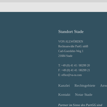
Standort Stade
VON ALLWÖRDEN
Rechtsanwälte PartG mbB
Carl-Goerdeler-Weg 1
21684 Stade
T:
+49 (0) 41 41 / 80299 20
F:
+49 (0) 41 41 / 80299 21
E:
office@va-ra.com
Kanzlei
Rechtsgebiete
Anw
Kontakt
Notar Stade
Partner im Sinne des PartGG sind