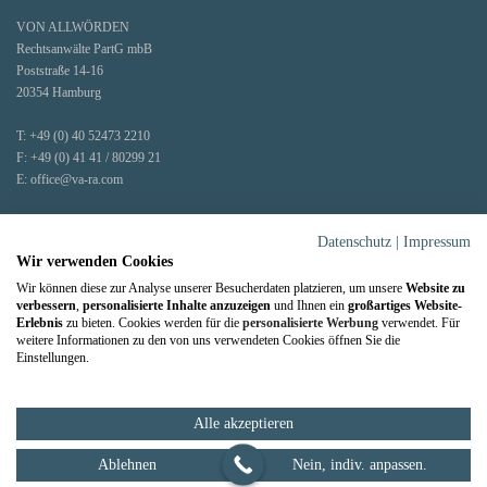
VON ALLWÖRDEN
Rechtsanwälte PartG mbB
Poststraße 14-16
20354 Hamburg
T:
+49 (0) 40 52473 2210
F:
+49 (0) 41 41 / 80299 21
E:
office@va-ra.com
Faxe und Post werden zentral an unserem Hauptstandort Stade entgegengenommen.
Datenschutz
|
Impressum
Wir verwenden Cookies
Wir können diese zur Analyse unserer Besucherdaten platzieren, um unsere
Website zu
verbessern
,
personalisierte Inhalte anzuzeigen
und Ihnen ein
großartiges Website-
Erlebnis
zu bieten. Cookies werden für die
personalisierte Werbung
verwendet. Für
weitere Informationen zu den von uns verwendeten Cookies öffnen Sie die
Einstellungen.
Notartermin online vorbereiten
214
Bewertungen auf ProvenExpert.com
Alle akzeptieren
VON ALLWÖRDEN Rechtsanwälte
Ablehnen
Nein, indiv. anpassen.
Impressum
Datenschutz