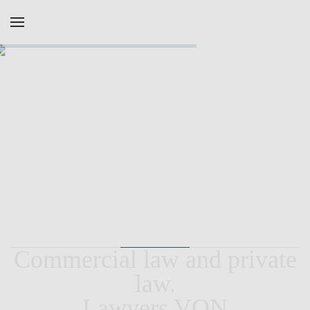
Skip to main content
Y
o
u
r
l
a
w
f
i
r
m
f
o
r
p
r
i
v
a
t
e
a
n
d
c
o
m
m
e
r
c
i
a
l
l
a
w
Commercial law and private
law.
Lawyers VON