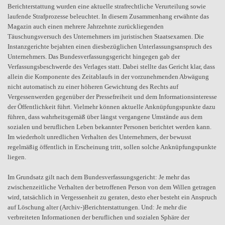
Berichterstattung wurden eine aktuelle strafrechtliche Verurteilung sowie
laufende Strafprozesse beleuchtet. In diesem Zusammenhang erwähnte das
Magazin auch einen mehrere Jahrzehnte zurückliegenden
Täuschungsversuch des Unternehmers im juristischen Staatsexamen. Die
Instanzgerichte bejahten einen diesbezüglichen Unterlassungsanspruch des
Unternehmers. Das Bundesverfassungsgericht hingegen gab der
Verfassungsbeschwerde des Verlages statt. Dabei stellte das Gericht klar, dass
allein die Komponente des Zeitablaufs in der vorzunehmenden Abwägung
nicht automatisch zu einer höheren Gewichtung des Rechts auf
Vergessenwerden gegenüber der Pressefreiheit und dem Informationsinteresse
der Öffentlichkeit führt. Vielmehr können aktuelle Anknüpfungspunkte dazu
führen, dass wahrheitsgemäß über längst vergangene Umstände aus dem
sozialen und beruflichen Leben bekannter Personen berichtet werden kann.
Im wiederholt unredlichen Verhalten des Unternehmers, der bewusst
regelmäßig öffentlich in Erscheinung tritt, sollen solche Anknüpfungspunkte
liegen.
Im Grundsatz gilt nach dem Bundesverfassungsgericht: Je mehr das
zwischenzeitliche Verhalten der betroffenen Person von dem Willen getragen
wird, tatsächlich in Vergessenheit zu geraten, desto eher besteht ein Anspruch
auf Löschung alter (Archiv-)Berichterstattungen. Und: Je mehr die
verbreiteten Informationen der beruflichen und sozialen Sphäre der