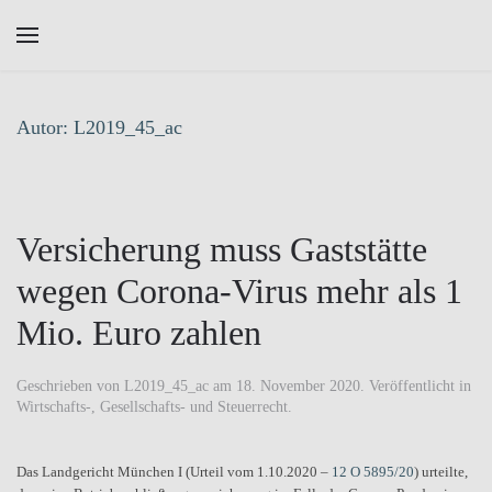
Skip to main content
Autor:
L2019_45_ac
Versicherung muss Gaststätte
wegen Corona-Virus mehr als 1
Mio. Euro zahlen
Geschrieben von
L2019_45_ac
am
18. November 2020
. Veröffentlicht in
Wirtschafts-, Gesellschafts- und Steuerrecht
.
Das Landgericht München I (Urteil vom 1.10.2020 –
12 O 5895/20
) urteilte,