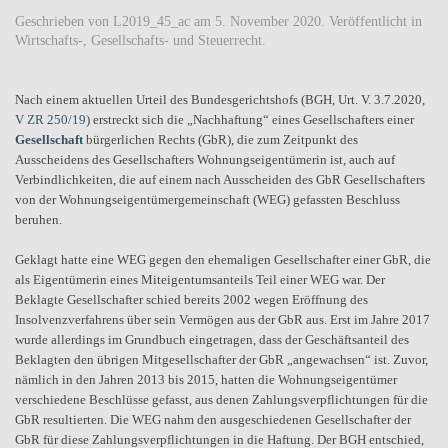
Geschrieben von
L2019_45_ac
am
5. November 2020
. Veröffentlicht in
Wirtschafts-, Gesellschafts- und Steuerrecht
.
Nach einem aktuellen Urteil des Bundesgerichtshofs (BGH, Urt. V. 3.7.2020,
V ZR 250/19
) erstreckt sich die „Nachhaftung“ eines Gesellschafters einer
Gesellschaft
bürgerlichen Rechts (GbR), die zum Zeitpunkt des
Ausscheidens des Gesellschafters Wohnungseigentümerin ist, auch auf
Verbindlichkeiten, die auf einem nach Ausscheiden des GbR Gesellschafters
von der Wohnungseigentümergemeinschaft (WEG) gefassten Beschluss
beruhen.
Geklagt hatte eine WEG gegen den ehemaligen Gesellschafter einer GbR, die
als Eigentümerin eines Miteigentumsanteils Teil einer WEG war. Der
Beklagte Gesellschafter schied bereits 2002 wegen Eröffnung des
Insolvenzverfahrens über sein Vermögen aus der GbR aus. Erst im Jahre 2017
wurde allerdings im Grundbuch eingetragen, dass der Geschäftsanteil des
Beklagten den übrigen Mitgesellschafter der GbR „angewachsen“ ist. Zuvor,
nämlich in den Jahren 2013 bis 2015, hatten die Wohnungseigentümer
verschiedene Beschlüsse gefasst, aus denen Zahlungsverpflichtungen für die
GbR resultierten. Die WEG nahm den ausgeschiedenen Gesellschafter der
GbR für diese Zahlungsverpflichtungen in die Haftung. Der BGH entschied,