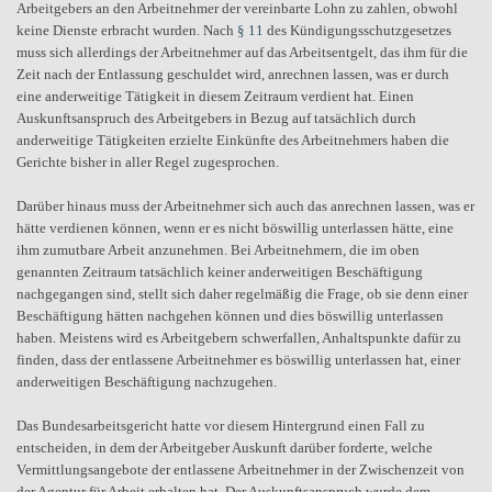
Arbeitgebers an den Arbeitnehmer der vereinbarte Lohn zu zahlen, obwohl
keine Dienste erbracht wurden. Nach
§ 11
des Kündigungsschutzgesetzes
muss sich allerdings der Arbeitnehmer auf das Arbeitsentgelt, das ihm für die
Zeit nach der Entlassung geschuldet wird, anrechnen lassen, was er durch
eine anderweitige Tätigkeit in diesem Zeitraum verdient hat. Einen
Auskunftsanspruch des Arbeitgebers in Bezug auf tatsächlich durch
anderweitige Tätigkeiten erzielte Einkünfte des Arbeitnehmers haben die
Gerichte bisher in aller Regel zugesprochen.
Darüber hinaus muss der Arbeitnehmer sich auch das anrechnen lassen, was er
hätte verdienen können, wenn er es nicht böswillig unterlassen hätte, eine
ihm zumutbare Arbeit anzunehmen. Bei Arbeitnehmern, die im oben
genannten Zeitraum tatsächlich keiner anderweitigen Beschäftigung
nachgegangen sind, stellt sich daher regelmäßig die Frage, ob sie denn einer
Beschäftigung hätten nachgehen können und dies böswillig unterlassen
haben. Meistens wird es Arbeitgebern schwerfallen, Anhaltspunkte dafür zu
finden, dass der entlassene Arbeitnehmer es böswillig unterlassen hat, einer
anderweitigen Beschäftigung nachzugehen.
Das Bundesarbeitsgericht hatte vor diesem Hintergrund einen Fall zu
entscheiden, in dem der Arbeitgeber Auskunft darüber forderte, welche
Vermittlungsangebote der entlassene Arbeitnehmer in der Zwischenzeit von
der Agentur für Arbeit erhalten hat. Der Auskunftsanspruch wurde dem