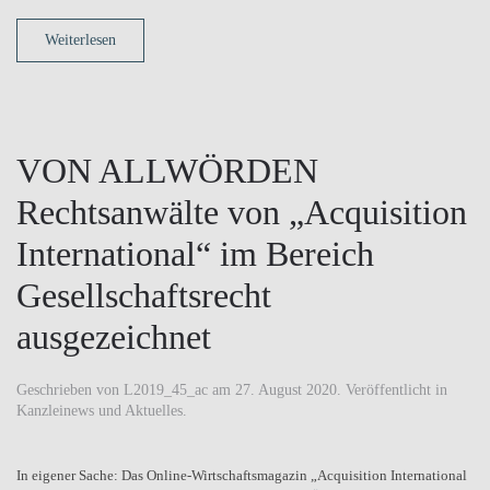
Weiterlesen
VON ALLWÖRDEN
Rechtsanwälte von „Acquisition
International“ im Bereich
Gesellschaftsrecht
ausgezeichnet
Geschrieben von
L2019_45_ac
am
27. August 2020
. Veröffentlicht in
Kanzleinews und Aktuelles
.
In eigener Sache: Das Online-Wirtschaftsmagazin „Acquisition International