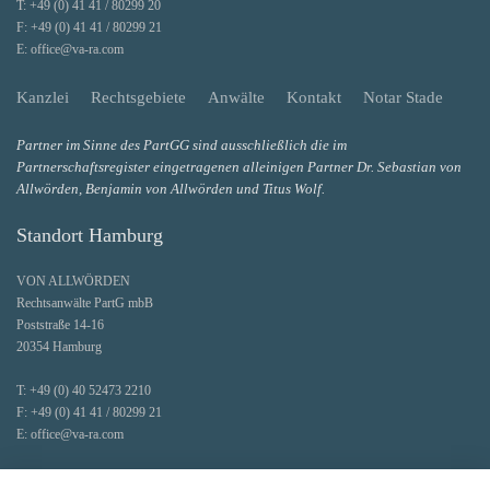
T:
+49 (0) 41 41 / 80299 20
F:
+49 (0) 41 41 / 80299 21
E:
office@va-ra.com
Kanzlei
Rechtsgebiete
Anwälte
Kontakt
Notar Stade
Partner im Sinne des PartGG sind ausschließlich die im
Partnerschaftsregister eingetragenen alleinigen Partner Dr. Sebastian von
Allwörden, Benjamin von Allwörden und Titus Wolf.
Standort Hamburg
VON ALLWÖRDEN
Rechtsanwälte PartG mbB
Poststraße 14-16
20354 Hamburg
T:
+49 (0) 40 52473 2210
F:
+49 (0) 41 41 / 80299 21
E:
office@va-ra.com
Faxe und Post werden zentral an unserem Hauptstandort Stade entgegengenommen.