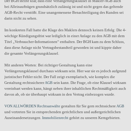
Der BGH stellte klar, dass eine Verlängerungsklausel in Makler-AGB auch
bei Alleinaufträgen grundsätzlich zulässig ist und nicht gegen das geltende
AGB-Recht verstößt. Eine unangemessene Benachteiligung des Kunden sei
darin nicht zu sehen.
Im konkreten Fall hatte die Klage des Maklers dennoch keinen Erfolg: Die 4-
wöchige Kündigungsfrist war lediglich in einer Anlage zu den AGB mit dem
Titel „Verbraucher-Informationen“ enthalten. Der BGH kam zu dem Schluss,
dass diese Anlage nicht Vertragsbestandteil geworden ist und kippte daher
die gesamte Verlängerungsklausel.
Mit anderen Worten: Bei richtiger Gestaltung kann eine
Verlängerungsklausel durchaus wirksam sein. Hier war sie es jedoch aufgrund
juristischer Fehler nicht. Der Fall zeigt exemplarisch, wie komplex die
Gestaltung rechtssicherer
AGB
sein kann. Die Frage, ob eine Klausel wirksam
vereinbart werden kann, hängt neben ihrer inhaltlichen Rechtmäßigkeit auch
davon ab, ob sie überhaupt wirksam in den Vertrag einbezogen wurde.
VON ALLWÖRDEN Rechtsanwälte
gestalten für Sie gern rechtssichere
AGB
und vertreten Sie in entsprechenden gerichtlichen und außergerichtlichen
Auseinandersetzungen.
Immobilienrecht
gehört zu unseren Kerngebieten.