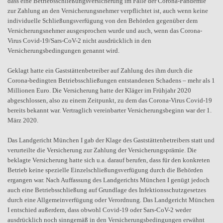
dass eine Betriebsschließungsversicherung im Falle der Corona-Pandemie
zur Zahlung an den Versicherungsnehmer verpflichtet ist, auch wenn keine
individuelle Schließungsverfügung von den Behörden gegenüber dem
Versicherungsnehmer ausgesprochen wurde und auch, wenn das Corona-
Virus Covid-19/Sars-CoV-2 nicht ausdrücklich in den
Versicherungsbedingungen genannt wird.
Geklagt hatte ein Gaststättenbetreiber auf Zahlung des ihm durch die
Corona-bedingten Betriebsschließungen entstandenen Schadens – mehr als 1
Millionen Euro. Die Versicherung hatte der Kläger im Frühjahr 2020
abgeschlossen, also zu einem Zeitpunkt, zu dem das Corona-Virus Covid-19
bereits bekannt war. Vertraglich vereinbarter Versicherungsbeginn war der 1.
März 2020.
Das Landgericht München I gab der Klage des Gaststättenbetreibers statt und
verurteilte die Versicherung zur Zahlung der Versicherungsprämie. Die
beklagte Versicherung hatte sich u.a. darauf berufen, dass für den konkreten
Betrieb keine spezielle Einzelschließungsverfügung durch die Behörden
ergangen war. Nach Auffassung des Landgerichts München I genügt jedoch
auch eine Betriebsschließung auf Grundlage des Infektionsschutzgesetzes
durch eine Allgemeinverfügung oder Verordnung. Das Landgericht München
I entschied außerdem, dass obwohl Covid-19 oder Sars-CoV-2 weder
ausdrücklich noch sinngemäß in den Versicherungsbedingungen erwähnt