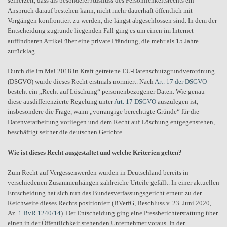
seinerzeit, dass als besonderer Ausfluss des Persönlichkeitsrechts ein
Anspruch darauf bestehen kann, nicht mehr dauerhaft öffentlich mit
Vorgängen konfrontiert zu werden, die längst abgeschlossen sind. In dem der
Entscheidung zugrunde liegenden Fall ging es um einen im Internet
auffindbaren Artikel über eine private Pfändung, die mehr als 15 Jahre
zurücklag.
Durch die im Mai 2018 in Kraft getretene EU-Datenschutzgrundverordnung
(DSGVO) wurde dieses Recht erstmals normiert. Nach
Art. 17 der DSGVO
besteht ein „Recht auf Löschung“ personenbezogener Daten. Wie genau
diese ausdifferenzierte Regelung unter
Art. 17 DSGVO
auszulegen ist,
insbesondere die Frage, wann „vorrangige berechtigte Gründe“ für die
Datenverarbeitung vorliegen und dem Recht auf Löschung entgegenstehen,
beschäftigt seither die deutschen Gerichte.
Wie ist dieses Recht ausgestaltet und welche Kriterien gelten?
Zum Recht auf Vergessenwerden wurden in Deutschland bereits in
verschiedenen Zusammenhängen zahlreiche Urteile gefällt. In einer aktuellen
Entscheidung hat sich nun das Bundesverfassungsgericht erneut zu der
Reichweite dieses Rechts positioniert (BVerfG, Beschluss v. 23. Juni 2020,
Az.
1 BvR 1240/14
). Der Entscheidung ging eine Pressberichterstattung über
einen in der Öffentlichkeit stehenden Unternehmer voraus. In der