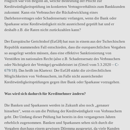
Fraglich war von Beginn an, welche Bedeutung der Pflicht zur
Kreditwürdigkeitsprüfung im konkreten Vertragsverhältnis zum Bankkunden
zukommt: Kann ein Verbraucher die Rückabwicklung eines
Darlehensvertrages oder Schadensersatz verlangen, wenn die Bank oder
Sparkasse seine Kreditwürdigkeit nicht ausreichend geprüft hat und er
deshalb z.B. die Raten nicht zurückzahlen kann?
Der Europäische Gerichtshof (EuGH) hat nun in einem aus der Tschechischen
Republik stammenden Fall entschieden, dass die europarechtlichen Vorgaben
so ausgelegt werden müssen, dass eine effektive Sanktionierung von
Verstößen im nationalen Recht (also z.B. Schadensersatz des Verbrauchers
oder Nichtigkeit der Verträge) gewährleistet ist (Urteil vom 5.3.2020 –
C-
679/18
). Das heißt im Klartext: Der EuGH stärkt die zivilrechtlichen
Möglichkeiten von Verbrauchern, im Falle nicht ausreichender
Kreditwürdigkeitsprüfungen gegen ihre Bank oder Sparkasse vorzugehen.
Was wird sich dadurch für Kreditnehmer ändern?
Die Banken und Sparkassen werden in Zukunft also noch „genauer
hinsehen“, wenn es um die Prüfung der Kreditwürdigkeit von Verbrauchern
geht. Der Umfang dieser Prüfung hat bereits in den vergangenen Jahren
erheblich zugenommen. Banken und Sparkassen sehen sich durch die
Vorgaben durchaus einem gewissen Dilemma ausgesetzt, da viele Kunden