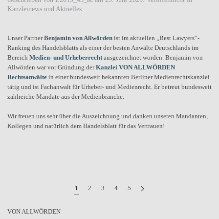
Kanzleinews und Aktuelles
.
Unser Partner
Benjamin von Allwörden
ist im aktuellen „Best Lawyers“-
Ranking des Handelsblatts als einer der besten Anwälte Deutschlands im
Bereich
Medien- und Urheberrecht
ausgezeichnet worden. Benjamin von
Allwörden war vor Gründung der
Kanzlei VON ALLWÖRDEN
Rechtsanwälte
in einer bundesweit bekannten Berliner Medienrechtskanzlei
tätig und ist Fachanwalt für Urheber- und Medienrecht. Er betreut bundesweit
zahlreiche Mandate aus der Medienbranche.
Wir freuen uns sehr über die Auszeichnung und danken unseren Mandanten,
Kollegen und natürlich dem Handelsblatt für das Vertrauen!
1
2
3
4
5
VON ALLWÖRDEN