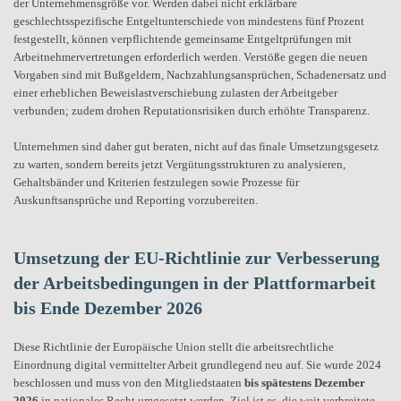
der Unternehmensgröße vor. Werden dabei nicht erklärbare
geschlechtsspezifische Entgeltunterschiede von mindestens fünf Prozent
festgestellt, können verpflichtende gemeinsame Entgeltprüfungen mit
Arbeitnehmervertretungen erforderlich werden. Verstöße gegen die neuen
Vorgaben sind mit Bußgeldern, Nachzahlungsansprüchen, Schadenersatz und
einer erheblichen Beweislastverschiebung zulasten der Arbeitgeber
verbunden; zudem drohen Reputationsrisiken durch erhöhte Transparenz.
Unternehmen sind daher gut beraten, nicht auf das finale Umsetzungsgesetz
zu warten, sondern bereits jetzt Vergütungsstrukturen zu analysieren,
Gehaltsbänder und Kriterien festzulegen sowie Prozesse für
Auskunftsansprüche und Reporting vorzubereiten.
Umsetzung der EU-Richtlinie zur Verbesserung
der Arbeitsbedingungen in der Plattformarbeit
bis Ende Dezember 2026
Diese Richtlinie der Europäische Union stellt die arbeitsrechtliche
Einordnung digital vermittelter Arbeit grundlegend neu auf. Sie wurde 2024
beschlossen und muss von den Mitgliedstaaten
bis spätestens Dezember
2026
in nationales Recht umgesetzt werden. Ziel ist es, die weit verbreitete