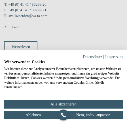
T:
+49 (0) 41 41 / 80299 20
F:
+49 (0) 41 41 / 80299 21
E:
svallwoerden@va-ra.com
Zum Profil
Weiterlesen
Datenschutz
|
Impressum
Wir verwenden Cookies
Wir können diese zur Analyse unserer Besucherdaten platzieren, um unsere
Website zu
verbessern
,
personalisierte Inhalte anzuzeigen
und Ihnen ein
großartiges Website-
Azubi in Stade gesucht!
Erlebnis
zu bieten. Cookies werden für die
personalisierte Werbung
verwendet. Für
weitere Informationen zu den von uns verwendeten Cookies öffnen Sie die
Einstellungen.
Rechtsanwalts- und
Notartermin online vorbereiten
Notarfachangestellte (m/w/d)
Alle akzeptieren
Ablehnen
Nein, indiv. anpassen.
Geschrieben von
SEO-Admin
am
20. Januar 2023
. Veröffentlicht in
Kanzleinews und Aktuelles
,
News
.