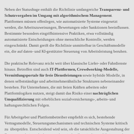
Neben der Statusfrage enthält die Richtlinie umfangreiche
Transparenz- und
Schutzvorgaben im Umgang mit algorithmischem Management
.
Plattformen müssen offenlegen, wie automatisierte Systeme eingesetzt
werden, die Arbeitszuweisungen, Bewertungen oder Sanktionen beeinflussen.
Bestimmte besonders eingriffsintensive Praktiken, etwa vollständig
automatisierte Entscheidungen ohne menschliche Kontrolle, werden
eingeschränkt. Damit greift die Richtlinie unmittelbar in Geschäftsmodelle
ein, die auf daten- und KI-gestützter Steuerung von Arbeitsleistung beruhen.
Die praktische Relevanz reicht weit über klassische Liefer- oder Fahrdienste
hinaus. Betroffen sind auch
IT-Plattformen, Crowdworking-Modelle,
Vermittlungsportale für freie Dienstleistungen
sowie hybride Modelle, in
denen selbstständige und arbeitnehmerähnliche Strukturen nebeneinander
bestehen. Für Unternehmen, die mit freien Kräften arbeiten oder
Plattformlogiken nutzen, steigt damit das Risiko einer
nachträglichen
Umqualifizierung
mit erheblichen sozialversicherungs-, arbeits- und
haftungsrechtlichen Folgen.
Für Arbeitgeber und Plattformbetreiber empfiehlt es sich, bestehende
Vertragsmodelle, Steuerungsmechanismen und technischen Systeme kritisch
zu überprüfen. Entscheidend wird sein, ob die tatsächliche Ausgestaltung der