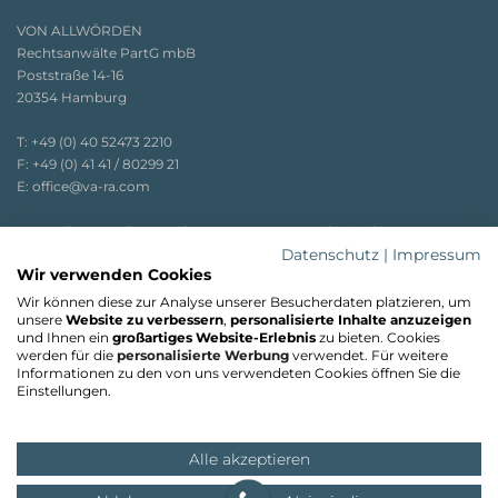
VON ALLWÖRDEN
Rechtsanwälte PartG mbB
Poststraße 14-16
20354 Hamburg
T:
+49 (0) 40 52473 2210
F:
+49 (0) 41 41 / 80299 21
E:
office@va-ra.com
Faxe und Post werden zentral an unserem Hauptstandort Stade
entgegengenommen.
Datenschutz
|
Impressum
Wir verwenden Cookies
Wir können diese zur Analyse unserer Besucherdaten platzieren, um
unsere
Website zu verbessern
,
personalisierte Inhalte anzuzeigen
und Ihnen ein
großartiges Website-Erlebnis
zu bieten. Cookies
werden für die
personalisierte Werbung
verwendet. Für weitere
Informationen zu den von uns verwendeten Cookies öffnen Sie die
Einstellungen.
Notartermin online vorbereiten
214
Bewertungen auf ProvenExpert.com
Alle akzeptieren
VON ALLWÖRDEN Rechtsanwälte