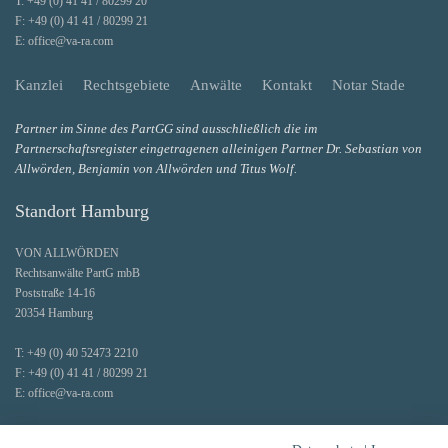
T:
+49 (0) 41 41 / 80299 20
F:
+49 (0) 41 41 / 80299 21
E:
office@va-ra.com
Kanzlei
Rechtsgebiete
Anwälte
Kontakt
Notar Stade
Partner im Sinne des PartGG sind ausschließlich die im
Partnerschaftsregister eingetragenen alleinigen Partner Dr. Sebastian von
Allwörden, Benjamin von Allwörden und Titus Wolf.
Standort Hamburg
VON ALLWÖRDEN
Rechtsanwälte PartG mbB
Poststraße 14-16
20354 Hamburg
T:
+49 (0) 40 52473 2210
F:
+49 (0) 41 41 / 80299 21
E:
office@va-ra.com
Faxe und Post werden zentral an unserem Hauptstandort Stade entgegengenommen.