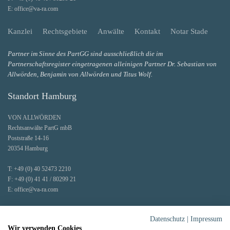
E:
office@va-ra.com
Kanzlei
Rechtsgebiete
Anwälte
Kontakt
Notar Stade
Partner im Sinne des PartGG sind ausschließlich die im
Partnerschaftsregister eingetragenen alleinigen Partner Dr. Sebastian von
Allwörden, Benjamin von Allwörden und Titus Wolf.
Standort Hamburg
VON ALLWÖRDEN
Rechtsanwälte PartG mbB
Poststraße 14-16
20354 Hamburg
T:
+49 (0) 40 52473 2210
F:
+49 (0) 41 41 / 80299 21
E:
office@va-ra.com
Faxe und Post werden zentral an unserem Hauptstandort Stade entgegengenommen.
Datenschutz
|
Impressum
Wir verwenden Cookies