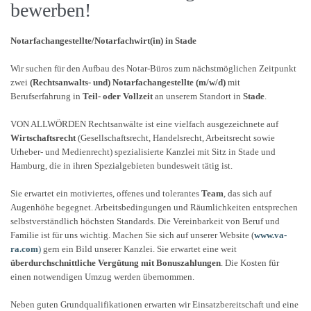
bewerben!
Notarfachangestellte/Notarfachwirt(in) in Stade
Wir suchen für den Aufbau des Notar-Büros zum nächstmöglichen Zeitpunkt
zwei
(Rechtsanwalts- und) Notarfachangestellte (m/w/d)
mit
Berufserfahrung in
Teil- oder Vollzeit
an unserem Standort in
Stade
.
VON ALLWÖRDEN Rechtsanwälte ist eine vielfach ausgezeichnete auf
Wirtschaftsrecht
(Gesellschaftsrecht, Handelsrecht, Arbeitsrecht sowie
Urheber- und Medienrecht) spezialisierte Kanzlei mit Sitz in Stade und
Hamburg, die in ihren Spezialgebieten bundesweit tätig ist.
Sie erwartet ein motiviertes, offenes und tolerantes
Team
, das sich auf
Augenhöhe begegnet. Arbeitsbedingungen und Räumlichkeiten entsprechen
selbstverständlich höchsten Standards. Die Vereinbarkeit von Beruf und
Familie ist für uns wichtig. Machen Sie sich auf unserer Website (
www.va-
ra.com
)
gern ein Bild unserer Kanzlei. Sie erwartet eine weit
überdurchschnittliche Vergütung mit Bonuszahlungen
. Die Kosten für
einen notwendigen Umzug werden übernommen.
Neben guten Grundqualifikationen erwarten wir Einsatzbereitschaft und eine