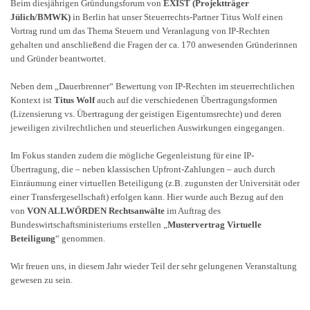
Beim diesjährigen Gründungsforum von
EXIST (Projektträger
Jülich/BMWK)
in Berlin hat unser Steuerrechts-Partner Titus Wolf einen
Vortrag rund um das Thema Steuern und Veranlagung von IP-Rechten
gehalten und anschließend die Fragen der ca. 170 anwesenden Gründerinnen
und Gründer beantwortet.
Neben dem „Dauerbrenner“ Bewertung von IP-Rechten im steuerrechtlichen
Kontext ist
Titus Wolf
auch auf die verschiedenen Übertragungsformen
(Lizensierung vs. Übertragung der geistigen Eigentumsrechte) und deren
jeweiligen zivilrechtlichen und steuerlichen Auswirkungen eingegangen.
Im Fokus standen zudem die mögliche Gegenleistung für eine IP-
Übertragung, die – neben klassischen Upfront-Zahlungen – auch durch
Einräumung einer virtuellen Beteiligung (z.B. zugunsten der Universität oder
einer Transfergesellschaft) erfolgen kann. Hier wurde auch Bezug auf den
von
VON ALLWÖRDEN Rechtsanwälte
im Auftrag des
Bundeswirtschaftsministeriums erstellen „
Mustervertrag Virtuelle
Beteiligung
“ genommen.
Wir freuen uns, in diesem Jahr wieder Teil der sehr gelungenen Veranstaltung
gewesen zu sein.