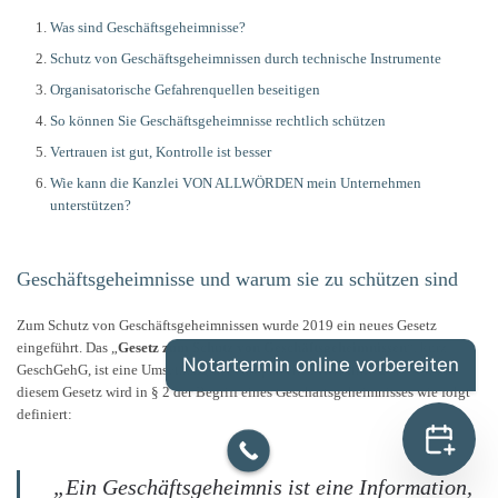
Was sind Geschäftsgeheimnisse?
Schutz von Geschäftsgeheimnissen durch technische Instrumente
Organisatorische Gefahrenquellen beseitigen
So können Sie Geschäftsgeheimnisse rechtlich schützen
Vertrauen ist gut, Kontrolle ist besser
Wie kann die Kanzlei VON ALLWÖRDEN mein Unternehmen
unterstützen?
Geschäftsgeheimnisse und warum sie zu schützen sind
Zum Schutz von Geschäftsgeheimnissen wurde 2019 ein neues Gesetz
eingeführt. Das „
Gesetz zum Schutz von Geschäftsgeheimnissen
“, kurz
Notartermin online vorbereiten
GeschGehG, ist eine Umsetzung der europäischen Richtline 2016/943. In
diesem Gesetz wird in § 2 der Begriff eines Geschäftsgeheimnisses wie folgt
definiert:
„Ein Geschäftsgeheimnis ist eine Information,