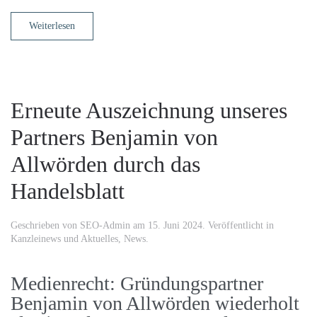
Weiterlesen
Erneute Auszeichnung unseres
Partners Benjamin von
Allwörden durch das
Handelsblatt
Geschrieben von
SEO-Admin
am
15. Juni 2024
. Veröffentlicht in
Kanzleinews und Aktuelles
,
News
.
Medienrecht: Gründungspartner
Benjamin von Allwörden wiederholt