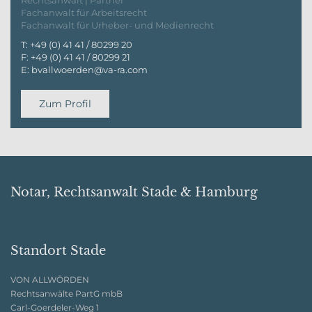
Rechtsanwalt | Partner
Fachanwalt für Arbeitsrecht
Fachanwalt für Urheber- und Medienrecht
T:
+49 (0) 41 41 / 80299 20
F:
+49 (0) 41 41 / 80299 21
E:
bvallwoerden@va-ra.com
Zum Profil
Notar, Rechtsanwalt Stade & Hamburg
Standort Stade
VON ALLWÖRDEN
Rechtsanwälte PartG mbB
Carl-Goerdeler-Weg 1