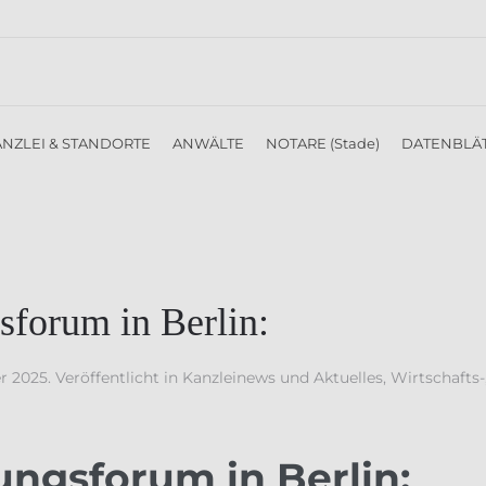
NZLEI & STANDORTE
ANWÄLTE
NOTARE (Stade)
DATENBLÄ
forum in Berlin:
r 2025
. Veröffentlicht in
Kanzleinews und Aktuelles
,
Wirtschafts-
ungsforum in Berlin: