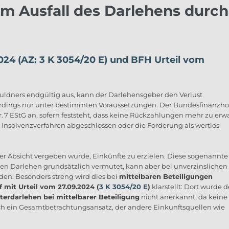
em Ausfall des Darlehens durch
024 (AZ: 3 K 3054/20 E) und BFH Urteil vom
chuldners endgültig aus, kann der Darlehensgeber den Verlust
lerdings nur unter bestimmten Voraussetzungen. Der Bundesfinanzho
Nr. 7 EStG an, sofern feststeht, dass keine Rückzahlungen mehr zu erw
das Insolvenzverfahren abgeschlossen oder die Forderung als wertlos
er Absicht vergeben wurde, Einkünfte zu erzielen. Diese sogenannte
hen Darlehen grundsätzlich vermutet, kann aber bei unverzinslichen
en. Besonders streng wird dies bei
mittelbaren Beteiligungen
 mit Urteil vom 27.09.2024 (
3 K 3054/20 E
)
klarstellt: Dort wurde d
terdarlehen bei mittelbarer Beteiligung
nicht anerkannt, da keine
ch ein Gesamtbetrachtungsansatz, der andere Einkunftsquellen wie