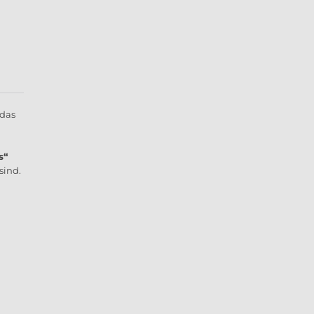
 das
s“
sind.