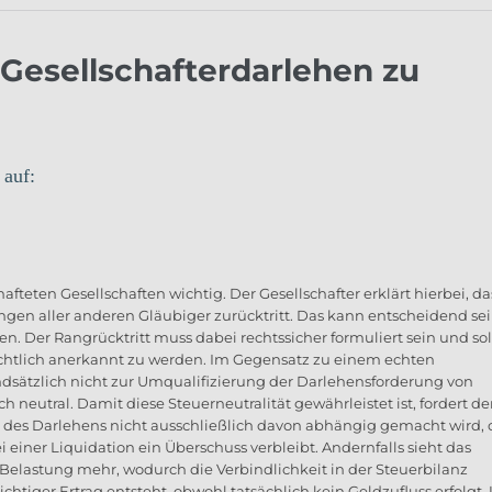
 Gesellschafterdarlehen zu
 auf:
afteten Gesellschaften wichtig. Der Gesellschafter erklärt hierbei, da
gen aller anderen Gläubiger zurücktritt. Das kann entscheidend sei
. Der Rangrücktritt muss dabei rechtssicher formuliert sein und sol
chtlich anerkannt zu werden. Im Gegensatz zu einem echten
ndsätzlich nicht zur Umqualifizierung der Darlehensforderung von
ch neutral. Damit diese Steuerneutralität gewährleistet ist, fordert de
 des Darlehens nicht ausschließlich davon abhängig gemacht wird, 
i einer Liquidation ein Überschuss verbleibt. Andernfalls sieht das
Belastung mehr, wodurch die Verbindlichkeit in der Steuerbilanz
htiger Ertrag entsteht, obwohl tatsächlich kein Geldzufluss erfolgt