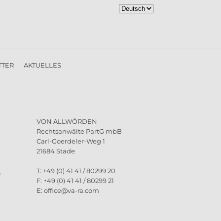
Sprache
auswählen
TTER
AKTUELLES
VON ALLWÖRDEN
Rechtsanwälte PartG mbB
Carl-Goerdeler-Weg 1
21684 Stade
T: +49 (0) 41 41 / 80299 20
,
F: +49 (0) 41 41 / 80299 21
E: office@va-ra.com