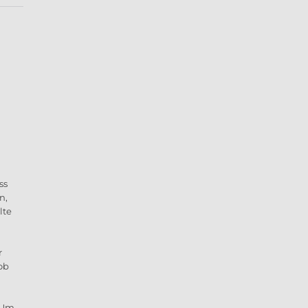
ss
n,
lte
r
ob
. Um