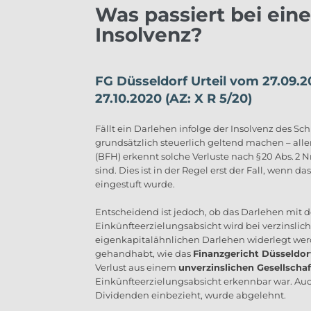
Was passiert bei ein
Insolvenz?
FG Düsseldorf Urteil vom 27.09.2
27.10.2020 (AZ: X R 5/20)
Fällt ein Darlehen infolge der Insolvenz des S
grundsätzlich steuerlich geltend machen – al
(BFH) erkennt solche Verluste nach § 20 Abs. 2 
sind. Dies ist in der Regel erst der Fall, wenn 
eingestuft wurde.
Entscheidend ist jedoch, ob das Darlehen mit d
Einkünfteerzielungsabsicht wird bei verzinslic
eigenkapitalähnlichen Darlehen widerlegt werd
gehandhabt, wie das
Finanzgericht Düsseldorf
Verlust aus einem
unverzinslichen Gesellschaf
Einkünfteerzielungsabsicht erkennbar war. Au
Dividenden einbezieht, wurde abgelehnt.