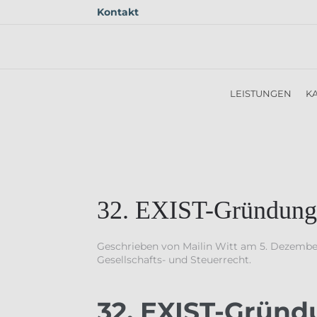
Kontakt
Skip to main content
LEISTUNGEN
KA
32. EXIST-Gründungs
Geschrieben von
Mailin Witt
am
5. Dezembe
Gesellschafts- und Steuerrecht
.
32. EXIST-Gründ