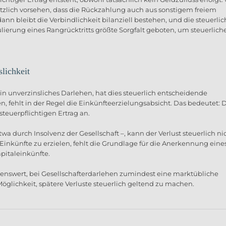
ätzlich vorsehen, dass die Rückzahlung auch aus sonstigem freiem
nn bleibt die Verbindlichkeit bilanziell bestehen, und die steuerlic
mulierung eines Rangrücktritts größte Sorgfalt geboten, um steuerlich
lichkeit
ein unverzinsliches Darlehen, hat dies steuerlich entscheidende
 fehlt in der Regel die Einkünfteerzielungsabsicht. Das bedeutet: 
teuerpflichtigen Ertrag an.
a durch Insolvenz der Gesellschaft –, kann der Verlust steuerlich ni
Einkünfte zu erzielen, fehlt die Grundlage für die Anerkennung eine
apitaleinkünfte.
hlenswert, bei Gesellschafterdarlehen zumindest eine marktübliche
Möglichkeit, spätere Verluste steuerlich geltend zu machen.