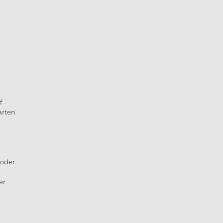
f
arten
 oder
er