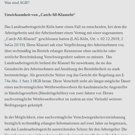
Was sind AGB?
Unwirksamkeit von „Catch-All-Klauseln“
Das Landesarbeitsgericht Köln hatte einen Fall zu entscheiden, bei dem die
Arbeitgeberin und der Arbeitnehmer einen Vertrag mit einer sogenannten
„Catch-All-Klausel“ geschlossen hatten (LAG Köln, Urt. v. 02.12.2019,
2
SaGa 20/19
). Diese Klausel sah eine Verpflichtung des Arbeitnehmers vor,
über rechtmäßig im Betrieb erlangte Kenntnisse ohne sachliche oder
zeitliche Beschränkung Verschwiegenheit wahren zu müssen. Das
Landesarbeitsgericht befand die Klausel für unwirksam, da sie das
Grundrecht des Arbeitnehmers auf Ausübung der Berufsfreiheit zu stark
beeinträchtige. Als gesetzliche Stütze zog das Gericht die Regelung aus
§
74a Abs. 1 Satz 3 HGB
heran. Diese Vorschrift sieht als längst mögliche Dauer
eines nachvertraglichen Wettbewerbsverbots für kaufmännische Angestellte
in Handelsgewerben (Handelsgehilfen) von zwei Jahren vor. Dieses
nachvertragliche Wettbewerbsverbot ist zudem an eine Vielzahl weiterer
Bedingungen geknüpft.
In der Möglichkeit, eine nachvertragliche Verschwiegenheitsvereinbarung
bezüglich rechtmäßig erlangter Informationen auf zwei Jahre zu begrenzen,
sah das Landesarbeitsgericht ausreichenden Schutz für den Arbeitgeber. Die