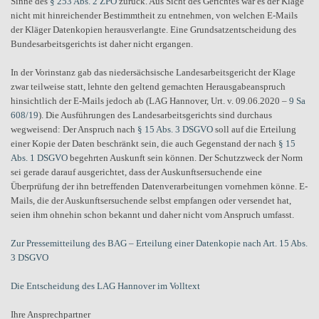
Sinne des
§ 253 Abs. 2 ZPO
zurück. Aus Sicht des Gerichtes war es der Klage
nicht mit hinreichender Bestimmtheit zu entnehmen, von welchen E-Mails
der Kläger Datenkopien herausverlangte. Eine Grundsatzentscheidung des
Bundesarbeitsgerichts ist daher nicht ergangen.
In der Vorinstanz gab das niedersächsische Landesarbeitsgericht der Klage
zwar teilweise statt, lehnte den geltend gemachten Herausgabeanspruch
hinsichtlich der E-Mails jedoch ab (LAG Hannover, Urt. v. 09.06.2020 –
9 Sa
608/19
). Die Ausführungen des Landesarbeitsgerichts sind durchaus
wegweisend: Der Anspruch nach
§ 15 Abs. 3 DSGVO
soll auf die Erteilung
einer Kopie der Daten beschränkt sein, die auch Gegenstand der nach
§ 15
Abs. 1 DSGVO
begehrten Auskunft sein können. Der Schutzzweck der Norm
sei gerade darauf ausgerichtet, dass der Auskunftsersuchende eine
Überprüfung der ihn betreffenden Datenverarbeitungen vornehmen könne. E-
Mails, die der Auskunftsersuchende selbst empfangen oder versendet hat,
seien ihm ohnehin schon bekannt und daher nicht vom Anspruch umfasst.
Zur Pressemitteilung des BAG – Erteilung einer Datenkopie nach Art. 15 Abs.
3 DSGVO
Die Entscheidung des LAG Hannover im Volltext
Ihre Ansprechpartner