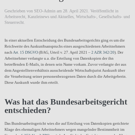
Geschrieben von
SEO-Admin
am
28. April 2021
. Veröffentlicht in
Arbeitsrecht
,
Kanzleinews und Aktuelles
,
Wirtschafts-, Gesellschafts- und
Steuerrecht
.
In einer aktuellen Entscheidung des Bundesarbeitsgerichts ging es um die
Reichweite des Auskunftsanspruchs eines ausgeschiedenen Arbeitnehmers
nach
Art. 15 DSGVO
(BAG, Urteil v. 27. April 2021 –
2 AZR 342/20
). Der
Arbeitnehmer verlangte u.a. die Erteilung von Datenkopien der ihn
betreffenden E-Mails, in denen sein Name vorkam. Zuvor verlangte der aus
dem Angestelltenverhältnis ausscheidende Wirtschaftsjurist Auskunft über
die Verarbeitung seiner personenbezogenen Daten durch die Arbeitgeberin.
Diese Auskunft wurde ihm erteilt.
Was hat das Bundesarbeitsgericht
entschieden?
Das Bundesarbeitsgericht wies die auf Erteilung von Datenkopien gerichtete
Klage des ehemaligen Arbeitnehmers wegen mangelnder Bestimmtheit im