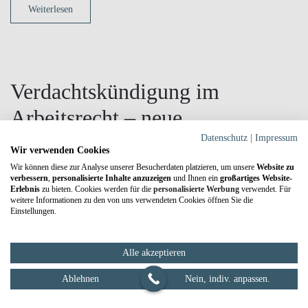
Weiterlesen
Verdachtskündigung im
Arbeitsrecht – neue
Entwicklungen in der
Datenschutz
|
Impressum
Wir verwenden Cookies
Rechtsprechung
Wir können diese zur Analyse unserer Besucherdaten platzieren, um unsere
Website zu
verbessern
,
personalisierte Inhalte anzuzeigen
und Ihnen ein
großartiges Website-
Erlebnis
zu bieten. Cookies werden für die
personalisierte Werbung
verwendet. Für
weitere Informationen zu den von uns verwendeten Cookies öffnen Sie die
Geschrieben von
SEO-Admin
am
22. Januar 2021
. Veröffentlicht in
Einstellungen.
Arbeitsrecht
,
Kanzleinews und Aktuelles
,
News
.
Notartermin online vorbereiten
Alle akzeptieren
Entwicklungen zur Verdachtskündigung
Ablehnen
Nein, indiv. anpassen.
Die arbeitsrechtliche Rechtsprechung zu verhaltensbedingten und
personenbedingten Kündigungen unterliegt stetigen Entwicklungen. Dieser