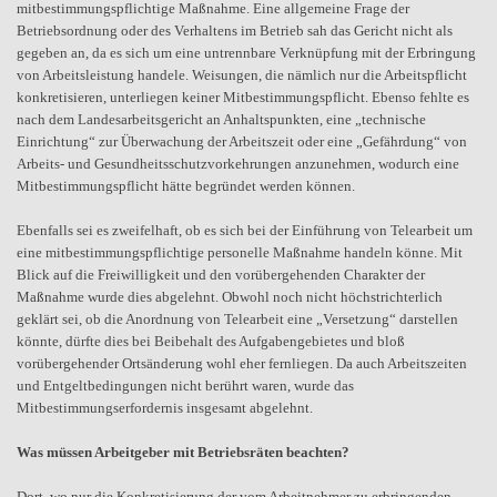
mitbestimmungspflichtige Maßnahme. Eine allgemeine Frage der
Betriebsordnung oder des Verhaltens im Betrieb sah das Gericht nicht als
gegeben an, da es sich um eine untrennbare Verknüpfung mit der Erbringung
von Arbeitsleistung handele. Weisungen, die nämlich nur die Arbeitspflicht
konkretisieren, unterliegen keiner Mitbestimmungspflicht. Ebenso fehlte es
nach dem Landesarbeitsgericht an Anhaltspunkten, eine „technische
Einrichtung“ zur Überwachung der Arbeitszeit oder eine „Gefährdung“ von
Arbeits- und Gesundheitsschutzvorkehrungen anzunehmen, wodurch eine
Mitbestimmungspflicht hätte begründet werden können.
Ebenfalls sei es zweifelhaft, ob es sich bei der Einführung von Telearbeit um
eine mitbestimmungspflichtige personelle Maßnahme handeln könne. Mit
Blick auf die Freiwilligkeit und den vorübergehenden Charakter der
Maßnahme wurde dies abgelehnt. Obwohl noch nicht höchstrichterlich
geklärt sei, ob die Anordnung von Telearbeit eine „Versetzung“ darstellen
könnte, dürfte dies bei Beibehalt des Aufgabengebietes und bloß
vorübergehender Ortsänderung wohl eher fernliegen. Da auch Arbeitszeiten
und Entgeltbedingungen nicht berührt waren, wurde das
Mitbestimmungserfordernis insgesamt abgelehnt.
Was müssen Arbeitgeber mit Betriebsräten beachten?
Dort, wo nur die Konkretisierung der vom Arbeitnehmer zu erbringenden