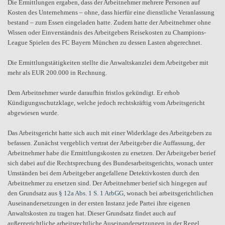
Die Ermittlungen ergaben, dass der Arbeitnehmer mehrere Personen auf
Kosten des Unternehmens – ohne, dass hierfür eine dienstliche Veranlassung
bestand – zum Essen eingeladen hatte. Zudem hatte der Arbeitnehmer ohne
Wissen oder Einverständnis des Arbeitgebers Reisekosten zu Champions-
League Spielen des FC Bayern München zu dessen Lasten abgerechnet.
Die Ermittlungstätigkeiten stellte die Anwaltskanzlei dem Arbeitgeber mit
mehr als EUR 200.000 in Rechnung.
Dem Arbeitnehmer wurde daraufhin fristlos gekündigt. Er erhob
Kündigungsschutzklage, welche jedoch rechtskräftig vom Arbeitsgericht
abgewiesen wurde.
Das Arbeitsgericht hatte sich auch mit einer Widerklage des Arbeitgebers zu
befassen. Zunächst vergeblich vertrat der Arbeitgeber die Auffassung, der
Arbeitnehmer habe die Ermittlungskosten zu ersetzen. Der Arbeitgeber berief
sich dabei auf die Rechtsprechung des Bundesarbeitsgerichts, wonach unter
Umständen bei dem Arbeitgeber angefallene Detektivkosten durch den
Arbeitnehmer zu ersetzen sind. Der Arbeitnehmer berief sich hingegen auf
den Grundsatz aus
§ 12a Abs. 1 S. 1 ArbGG
, wonach bei arbeitsgerichtlichen
Auseinandersetzungen in der ersten Instanz jede Partei ihre eigenen
Anwaltskosten zu tragen hat. Dieser Grundsatz findet auch auf
außergerichtliche arbeitsrechtliche Auseinandersetzungen in der Regel