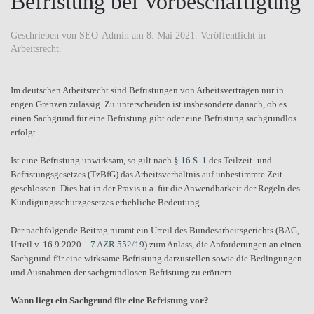
Befristung bei Vorbeschäftigung
Geschrieben von
SEO-Admin
am
8. Mai 2021
. Veröffentlicht in
Arbeitsrecht
.
Im deutschen Arbeitsrecht sind Befristungen von Arbeitsverträgen nur in
engen Grenzen zulässig. Zu unterscheiden ist insbesondere danach, ob es
einen Sachgrund für eine Befristung gibt oder eine Befristung sachgrundlos
erfolgt.
Ist eine Befristung unwirksam, so gilt nach
§ 16 S. 1
des Teilzeit- und
Befristungsgesetzes (TzBfG) das Arbeitsverhältnis auf unbestimmte Zeit
geschlossen. Dies hat in der Praxis u.a. für die Anwendbarkeit der Regeln des
Kündigungsschutzgesetzes erhebliche Bedeutung.
Der nachfolgende Beitrag nimmt ein Urteil des Bundesarbeitsgerichts (
BAG
,
Urteil
v.
16.9.2020
–
7 AZR 552/19
) zum Anlass, die Anforderungen an einen
Sachgrund für eine wirksame Befristung darzustellen sowie die Bedingungen
und Ausnahmen der sachgrundlosen Befristung zu erörtern.
Wann liegt ein Sachgrund für eine Befristung vor?