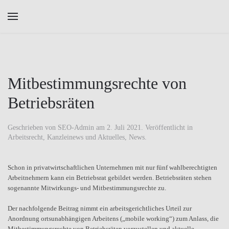
Skip to main content
Mitbestimmungsrechte von
Betriebsräten
Geschrieben von
SEO-Admin
am
2. Juli 2021
. Veröffentlicht in
Arbeitsrecht
,
Kanzleinews und Aktuelles
,
News
.
Schon in privatwirtschaftlichen Unternehmen mit nur fünf wahlberechtigten
Arbeitnehmern kann ein Betriebsrat gebildet werden. Betriebsräten stehen
sogenannte Mitwirkungs- und Mitbestimmungsrechte zu.
Der nachfolgende Beitrag nimmt ein arbeitsgerichtliches Urteil zur
Anordnung ortsunabhängigen Arbeitens („mobile working“) zum Anlass, die
Mitbestimmungsrechte von Betriebsräten vorzustellen und aktuelle