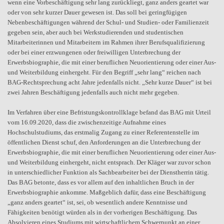
wenn eine Vorbeschäftigung sehr lang zurückliegt, ganz anders geartet war
oder von sehr kurzer Dauer gewesen ist. Das soll bei geringfügigen
Nebenbeschäftigungen während der Schul- und Studien- oder Familienzeit
gegeben sein, aber auch bei Werkstudierenden und studentischen
Mitarbeiterinnen und Mitarbeitern im Rahmen ihrer Berufsqualifizierung
oder bei einer erzwungenen oder freiwilligen Unterbrechung der
Erwerbsbiographie, die mit einer beruflichen Neuorientierung oder einer Aus-
und Weiterbildung einhergeht. Für den Begriff „sehr lang“ reichen nach
BAG-Rechtsprechung acht Jahre jedenfalls nicht. „Sehr kurze Dauer“ ist bei
zwei Jahren Beschäftigung jedenfalls auch nicht mehr gegeben.
Im Verfahren über eine Befristungskontrollklage befand das BAG mit Urteil
vom 16.09.2020, dass die zwischenzeitige Aufnahme eines
Hochschulstudiums, das erstmalig Zugang zu einer Referentenstelle im
öffentlichen Dienst schuf, den Anforderungen an die Unterbrechung der
Erwerbsbiographie, die mit einer beruflichen Neuorientierung oder einer Aus-
und Weiterbildung einhergeht, nicht entsprach. Der Kläger war zuvor schon
in unterschiedlicher Funktion als Sachbearbeiter bei der Dienstherrin tätig.
Das BAG betonte, dass es vor allem auf den inhaltlichen Bruch in der
Erwerbsbiographie ankomme. Maßgeblich dafür, dass eine Beschäftigung
„ganz anders geartet“ ist, sei, ob wesentlich andere Kenntnisse und
Fähigkeiten benötigt würden als in der vorherigen Beschäftigung. Das
Absolvieren eines Studiums mit wirtschaftlichem Schwerpunkt an einer