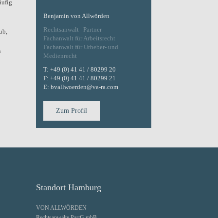
äufig
Benjamin von Allwörden
Rechtsanwalt | Partner
ub,
Fachanwalt für Arbeitsrecht
Fachanwalt für Urheber- und
n
Medienrecht
T:
+49 (0) 41 41 / 80299 20
F:
+49 (0) 41 41 / 80299 21
E:
bvallwoerden@va-ra.com
Zum Profil
Standort Hamburg
VON ALLWÖRDEN
Rechtsanwälte PartG mbB