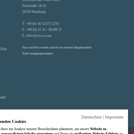
Poststraße 14-16
20354 Hamburg
T:
+49 (0) 40 52473 2210
F:
+49 (0) 41 41 / 80299 21
E:
office@va-ra.com
Faxe und Post werden zentral an unserem Hauptstandort
älte
Stade entgegengenommen.
und
Datenschutz
|
Impressum
enden Cookies
diese zur Analyse unserer Besucherdaten platzieren, um unsere
Website zu
,
personalisierte Inhalte anzuzeigen
und Ihnen ein
großartiges Website-Erlebnis
zu