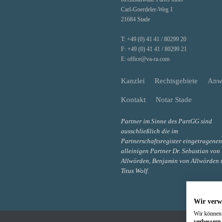
Carl-Goerdeler-Weg 1
21684 Stade
T:
+49 (0) 41 41 / 80299 20
F:
+49 (0) 41 41 / 80299 21
E:
office@va-ra.com
Kanzlei
Rechtsgebiete
Anw
Kontakt
Notar Stade
Partner im Sinne des PartGG sind
ausschließlich die im
Partnerschaftsregister eingetragenen
alleinigen Partner Dr. Sebastian von
Allwörden, Benjamin von Allwörden 
Titus Wolf.
Wir verw
Wir können 
verbessern