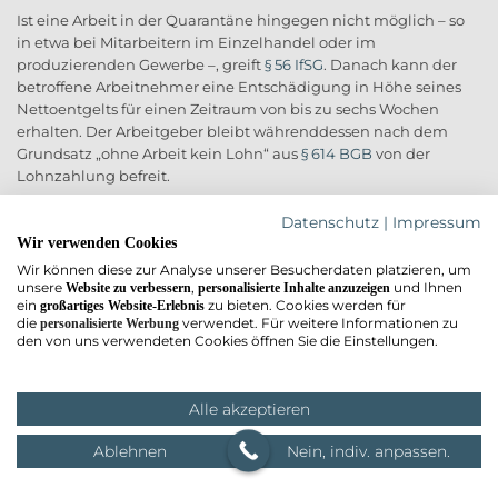
Ist eine Arbeit in der Quarantäne hingegen nicht möglich – so
in etwa bei Mitarbeitern im Einzelhandel oder im
produzierenden Gewerbe –, greift
§ 56 IfSG
. Danach kann der
betroffene Arbeitnehmer eine Entschädigung in Höhe seines
Nettoentgelts für einen Zeitraum von bis zu sechs Wochen
erhalten. Der Arbeitgeber bleibt währenddessen nach dem
Grundsatz „ohne Arbeit kein Lohn“ aus
§ 614 BGB
von der
Lohnzahlung befreit.
Urlaubstage bei Quarantäne
Datenschutz
|
Impressum
Wir verwenden Cookies
Sogenannte „Ansteckungsverdächtigte“ werden wegen der
Wir können diese zur Analyse unserer Besucherdaten platzieren, um
Corona-Pandemie regelmäßig – z.B. nach der Rückkehr von
unsere
,
und Ihnen
Website zu verbessern
personalisierte Inhalte anzuzeigen
ein
zu bieten. Cookies werden für
großartiges Website-Erlebnis
einem Auslandsaufenthalt – durch die Gesundheitsämter in
die
verwendet. Für weitere Informationen zu
personalisierte Werbung
eine angeordnete Absonderung gezwungen. Die Anordnung
den von uns verwendeten Cookies öffnen Sie die Einstellungen.
einer Quarantäne richtet sich nach
§ 30 IfSG
.
Notartermin online vorbereiten
Quarantäne ist allerdings keine Krankheit. Das hat das
Alle akzeptieren
Arbeitsgericht Halle in einer neueren Entscheidung festgestellt
(Urteil vom 23.06.2021 –
4 Ca 285/21
). Das Arbeitsgericht
Ablehnen
Nein, indiv. anpassen.
Neumünster vertritt mit einer aktuellen Entscheidung dieselbe
Auffassung (Urteil v. 03.08.2021, 3 Ca 362 b/21). Demnach soll die