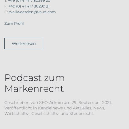
T:
+49 (0) 41 41 / 80299 20
F:
+49 (0) 41 41 / 80299 21
E:
svallwoerden@va-ra.com
Zum Profil
Weiterlesen
Podcast zum
Markenrecht
Geschrieben von
SEO-Admin
am
29. September 2021
.
Veröffentlicht in
Kanzleinews und Aktuelles
,
News
,
Wirtschafts-, Gesellschafts- und Steuerrecht
.