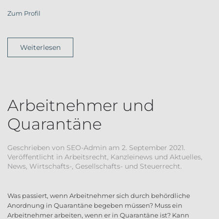
Zum Profil
Weiterlesen
Arbeitnehmer und
Quarantäne
Geschrieben von
SEO-Admin
am
2. September 2021
.
Veröffentlicht in
Arbeitsrecht
,
Kanzleinews und Aktuelles
,
News
,
Wirtschafts-, Gesellschafts- und Steuerrecht
.
Was passiert, wenn Arbeitnehmer sich durch behördliche
Anordnung in Quarantäne begeben müssen? Muss ein
Arbeitnehmer arbeiten, wenn er in Quarantäne ist? Kann