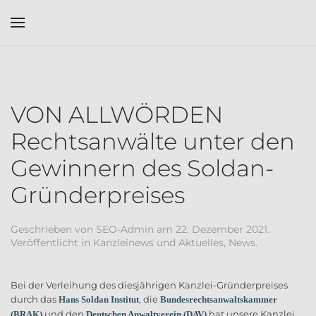
Skip to main content
VON ALLWÖRDEN
Rechtsanwälte unter den
Gewinnern des Soldan-
Gründerpreises
Geschrieben von
SEO-Admin
am
22. Dezember 2021
.
Veröffentlicht in
Kanzleinews und Aktuelles
,
News
.
Bei der Verleihung des diesjährigen Kanzlei-Gründerpreises
durch das
, die
Hans Soldan Institut
Bundesrechtsanwaltskammer
und den
hat unsere Kanzlei
(BRAK)
Deutschen Anwaltverein (DAV)