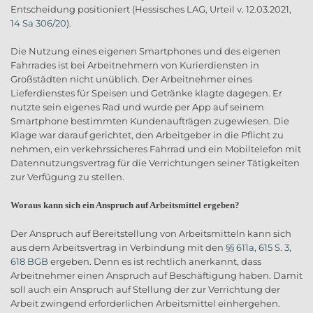
Entscheidung positioniert (Hessisches LAG, Urteil v. 12.03.2021,
14 Sa 306/20
).
Die Nutzung eines eigenen Smartphones und des eigenen
Fahrrades ist bei Arbeitnehmern von Kurierdiensten in
Großstädten nicht unüblich. Der Arbeitnehmer eines
Lieferdienstes für Speisen und Getränke klagte dagegen. Er
nutzte sein eigenes Rad und wurde per App auf seinem
Smartphone bestimmten Kundenaufträgen zugewiesen. Die
Klage war darauf gerichtet, den Arbeitgeber in die Pflicht zu
nehmen, ein verkehrssicheres Fahrrad und ein Mobiltelefon mit
Datennutzungsvertrag für die Verrichtungen seiner Tätigkeiten
zur Verfügung zu stellen.
Woraus kann sich ein Anspruch auf Arbeitsmittel ergeben?
Der Anspruch auf Bereitstellung von Arbeitsmitteln kann sich
aus dem Arbeitsvertrag in Verbindung mit den
§§ 611a
,
615 S. 3
,
618 BGB
ergeben. Denn es ist rechtlich anerkannt, dass
Arbeitnehmer einen Anspruch auf Beschäftigung haben. Damit
soll auch ein Anspruch auf Stellung der zur Verrichtung der
Arbeit zwingend erforderlichen Arbeitsmittel einhergehen.