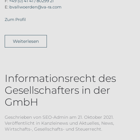
F:
+49 (0) 41 41 / 80299 21
E:
bvallwoerden@va-ra.com
Zum Profil
Weiterlesen
Informationsrecht des
Gesellschafters in der
GmbH
Geschrieben von
SEO-Admin
am
21. Oktober 2021
.
Veröffentlicht in
Kanzleinews und Aktuelles
,
News
,
Wirtschafts-, Gesellschafts- und Steuerrecht
.