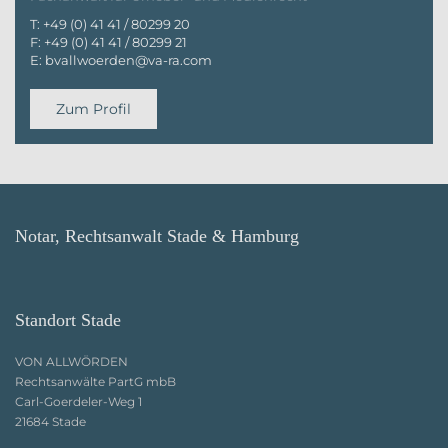
T:
+49 (0) 41 41 / 80299 20
F:
+49 (0) 41 41 / 80299 21
E:
bvallwoerden@va-ra.com
Zum Profil
Notar, Rechtsanwalt Stade & Hamburg
Standort Stade
VON ALLWÖRDEN
Rechtsanwälte PartG mbB
Carl-Goerdeler-Weg 1
21684 Stade