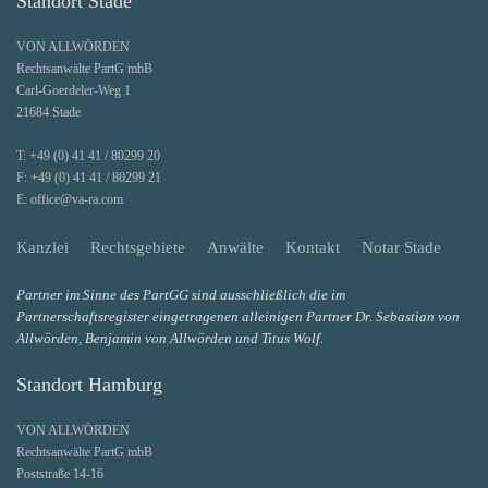
Standort Stade
VON ALLWÖRDEN
Rechtsanwälte PartG mbB
Carl-Goerdeler-Weg 1
21684 Stade
T:
+49 (0) 41 41 / 80299 20
F:
+49 (0) 41 41 / 80299 21
E:
office@va-ra.com
Kanzlei
Rechtsgebiete
Anwälte
Kontakt
Notar Stade
Partner im Sinne des PartGG sind ausschließlich die im
Partnerschaftsregister eingetragenen alleinigen Partner Dr. Sebastian von
Allwörden, Benjamin von Allwörden und Titus Wolf.
Standort Hamburg
VON ALLWÖRDEN
Rechtsanwälte PartG mbB
Poststraße 14-16