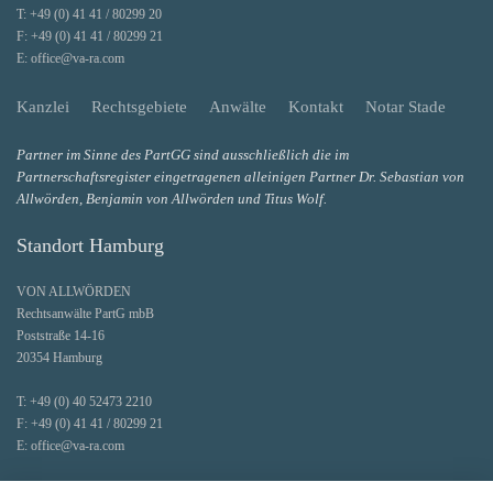
T:
+49 (0) 41 41 / 80299 20
F:
+49 (0) 41 41 / 80299 21
E:
office@va-ra.com
Kanzlei
Rechtsgebiete
Anwälte
Kontakt
Notar Stade
Partner im Sinne des PartGG sind ausschließlich die im
Partnerschaftsregister eingetragenen alleinigen Partner Dr. Sebastian von
Allwörden, Benjamin von Allwörden und Titus Wolf.
Standort Hamburg
VON ALLWÖRDEN
Rechtsanwälte PartG mbB
Poststraße 14-16
20354 Hamburg
T:
+49 (0) 40 52473 2210
F:
+49 (0) 41 41 / 80299 21
E:
office@va-ra.com
Faxe und Post werden zentral an unserem Hauptstandort Stade entgegengenommen.