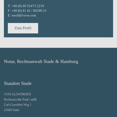
T:
+49 (0) 40 52473 2210
F:
+49 (0) 41 41 / 80299 21
E:
twolf@va-ra.com
Zum Profil
Notar, Rechtsanwalt Stade & Hamburg
Standort Stade
VON ALLWÖRDEN
Rechtsanwälte PartG mbB
Carl-Goerdeler-Weg 1
21684 Stade