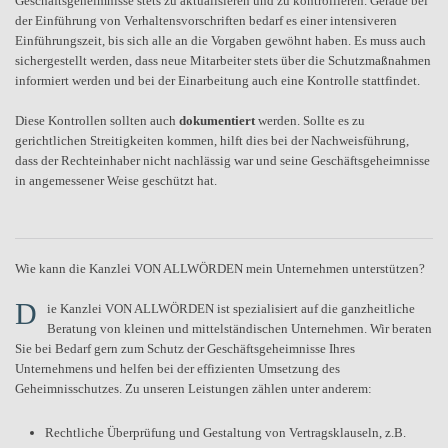
Geschäftsgeheimnisse stets zu aktualisieren und zu kontrollieren. Gerade bei
der Einführung von Verhaltensvorschriften bedarf es einer intensiveren
Einführungszeit, bis sich alle an die Vorgaben gewöhnt haben. Es muss auch
sichergestellt werden, dass neue Mitarbeiter stets über die Schutzmaßnahmen
informiert werden und bei der Einarbeitung auch eine Kontrolle stattfindet.
Diese Kontrollen sollten auch
dokumentiert
werden. Sollte es zu
gerichtlichen Streitigkeiten kommen, hilft dies bei der Nachweisführung,
dass der Rechteinhaber nicht nachlässig war und seine Geschäftsgeheimnisse
in angemessener Weise geschützt hat.
Wie kann die Kanzlei VON ALLWÖRDEN mein Unternehmen unterstützen?
D
ie Kanzlei VON ALLWÖRDEN ist spezialisiert auf die ganzheitliche
Beratung von kleinen und mittelständischen Unternehmen. Wir beraten
Sie bei Bedarf gern zum Schutz der Geschäftsgeheimnisse Ihres
Unternehmens und helfen bei der effizienten Umsetzung des
Geheimnisschutzes. Zu unseren Leistungen zählen unter anderem:
Rechtliche Überprüfung und Gestaltung von Vertragsklauseln, z.B.