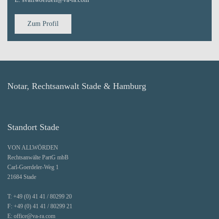
Zum Profil
Notar, Rechtsanwalt Stade & Hamburg
Standort Stade
VON ALLWÖRDEN
Rechtsanwälte PartG mbB
Carl-Goerdeler-Weg 1
21684 Stade
T:
+49 (0) 41 41 / 80299 20
F:
+49 (0) 41 41 / 80299 21
E:
office@va-ra.com