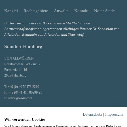
Kanzlei
Rechtsgebiete
Anwälte
Kontakt
Notar Stade
Partner im Sinne des PartGG sind ausschließlich die im
Partnerschaftsregister eingetragenen alleinigen Partner Dr. Sebastian von
Allwörden, Benjamin von Allwörden und Titus Wolf.
Standort Hamburg
VON ALLWÖRDEN
Rechtsanwälte PartG mbB
Poststraße 14-16
20354 Hamburg
T:
+49 (0) 40 52473 2210
F:
+49 (0) 41 41 / 80299 21
E:
office@va-ra.com
Faxe und Post werden zentral an unserem Hauptstandort Stade entgegengenommen.
Datenschutz
|
Impressum
Wir verwenden Cookies
Wir können diese zur Analyse unserer Besucherdaten platzieren, um unsere
Website zu