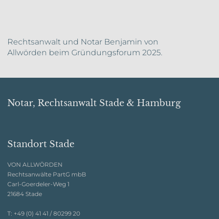
Rechtsanwalt und Notar Benjamin von
Allwörden
beim Gründungsforum 2025.
Notar, Rechtsanwalt Stade & Hamburg
Standort Stade
VON ALLWÖRDEN
Rechtsanwälte PartG mbB
Carl-Goerdeler-Weg 1
21684 Stade
T:
+49 (0) 41 41 / 80299 20