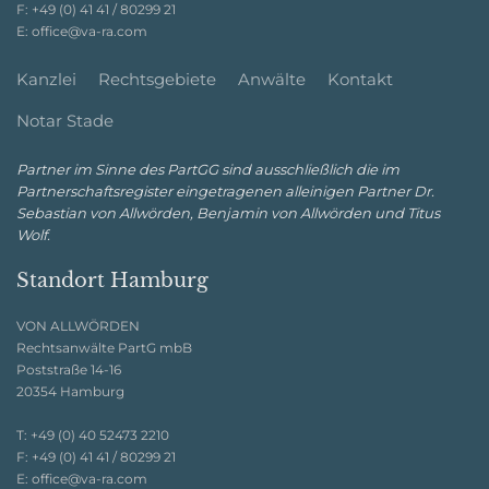
F:
+49 (0) 41 41 / 80299 21
E:
office@va-ra.com
Kanzlei
Rechtsgebiete
Anwälte
Kontakt
Notar Stade
Partner im Sinne des PartGG sind ausschließlich die im
Partnerschaftsregister eingetragenen alleinigen Partner Dr.
Sebastian von Allwörden, Benjamin von Allwörden und Titus
Wolf.
Standort Hamburg
VON ALLWÖRDEN
Rechtsanwälte PartG mbB
Poststraße 14-16
20354 Hamburg
T:
+49 (0) 40 52473 2210
F:
+49 (0) 41 41 / 80299 21
E:
office@va-ra.com