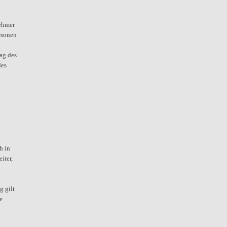
ehmer
ersonen
ag des
des
h in
iter,
g gilt
e