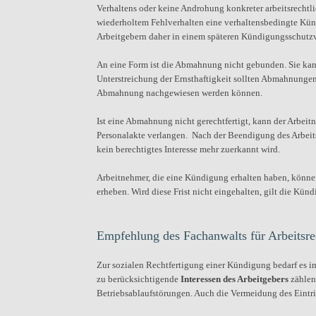
Verhaltens oder keine Androhung konkreter arbeitsrechtl
wiederholtem Fehlverhalten eine verhaltensbedingte K
Arbeitgebern daher in einem späteren Kündigungsschutz
An eine Form ist die Abmahnung nicht gebunden. Sie kann
Unterstreichung der Ernsthaftigkeit sollten Abmahnungen 
Abmahnung nachgewiesen werden können.
Ist eine Abmahnung nicht gerechtfertigt, kann der Arbei
Personalakte verlangen.
Nach der Beendigung des Arbeits
kein berechtigtes Interesse mehr zuerkannt wird.
Arbeitnehmer, die eine Kündigung erhalten haben, könn
erheben. Wird diese Frist nicht eingehalten, gilt die Kü
Empfehlung des Fachanwalts für Arbeitsr
Zur sozialen Rechtfertigung einer Kündigung bedarf es i
zu berücksichtigende
Interessen des Arbeitgebers
zählen 
Betriebsablaufstörungen. Auch die Vermeidung des Eintri