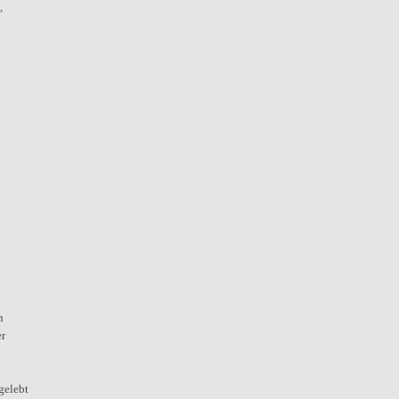
,
n
er
gelebt