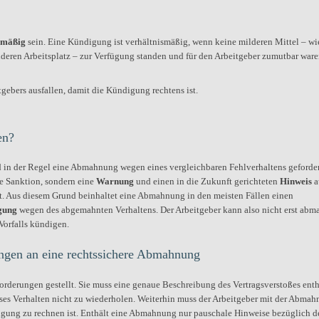
smäßig
sein. Eine Kündigung ist verhältnismäßig, wenn keine milderen Mittel – wi
deren Arbeitsplatz – zur Verfügung standen und für den Arbeitgeber zumutbar ware
gebers ausfallen, damit die Kündigung rechtens ist.
en?
 in der Regel eine Abmahnung wegen eines vergleichbaren Fehlverhaltens geforder
e Sanktion, sondern eine
Warnung
und einen in die Zukunft gerichteten
Hinweis
a
llt. Aus diesem Grund beinhaltet eine Abmahnung in den meisten Fällen einen
igung
wegen des abgemahnten Verhaltens. Der Arbeitgeber kann also nicht erst ab
Vorfalls kündigen.
ngen an eine rechtssichere Abmahnung
rderungen gestellt. Sie muss eine genaue Beschreibung des Vertragsverstoßes enth
ses Verhalten nicht zu wiederholen. Weiterhin muss der Arbeitgeber mit der Abma
igung zu rechnen ist. Enthält eine Abmahnung nur pauschale Hinweise bezüglich d