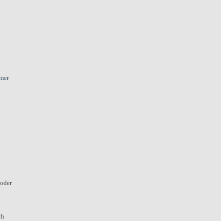
hmer
 oder
ch