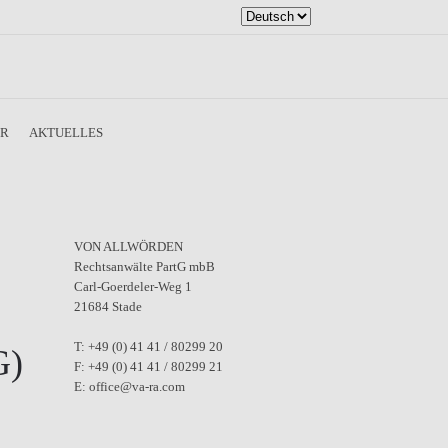
Sprache
auswählen
ER
AKTUELLES
VON ALLWÖRDEN
Rechtsanwälte PartG mbB
Carl-Goerdeler-Weg 1
21684 Stade
T: +49 (0) 41 41 / 80299 20
G)
F: +49 (0) 41 41 / 80299 21
E: office@va-ra.com