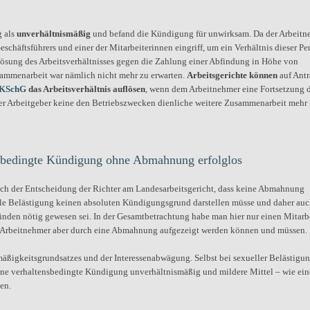
g als
unverhältnismäßig
und befand die Kündigung für unwirksam. Da der Arbeitn
eschäftsführers und einer der Mitarbeiterinnen eingriff, um ein Verhältnis dieser P
lösung des Arbeitsverhältnisses gegen die Zahlung einer Abfindung in Höhe von
ammenarbeit war nämlich nicht mehr zu erwarten.
Arbeitsgerichte können
auf Antr
 KSchG
das Arbeitsverhältnis auflösen
, wenn dem Arbeitnehmer eine Fortsetzung 
der Arbeitgeber keine den Betriebszwecken dienliche weitere Zusammenarbeit mehr
sbedingte Kündigung ohne Abmahnung erfolglos
h der Entscheidung der Richter am Landesarbeitsgericht, dass keine Abmahnung
uelle Belästigung keinen absoluten Kündigungsgrund darstellen müsse und daher auc
den nötig gewesen sei. In der Gesamtbetrachtung habe man hier nur einen Mitarbe
em Arbeitnehmer aber durch eine Abmahnung aufgezeigt werden können und müssen.
äßigkeitsgrundsatzes und der Interessenabwägung. Selbst bei sexueller Belästigun
eine verhaltensbedingte Kündigung unverhältnismäßig und mildere Mittel – wie ein
en.