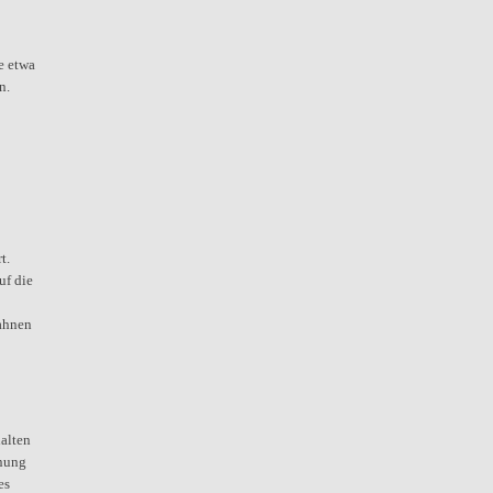
e etwa
n.
t.
uf die
mahnen
alten
hnung
es