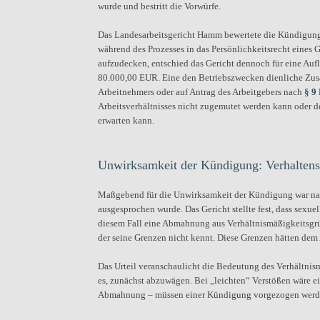
wurde und bestritt die Vorwürfe.
Das Landesarbeitsgericht Hamm bewertete die Kündigun
während des Prozesses in das Persönlichkeitsrecht eines G
aufzudecken, entschied das Gericht dennoch für eine Auf
80.000,00 EUR. Eine den Betriebszwecken dienliche Zus
Arbeitnehmers oder auf Antrag des Arbeitgebers nach
§ 9
Arbeitsverhältnisses nicht zugemutet werden kann oder 
erwarten kann.
Unwirksamkeit der Kündigung: Verhalten
Maßgebend für die Unwirksamkeit der Kündigung war nac
ausgesprochen wurde. Das Gericht stellte fest, dass sex
diesem Fall eine Abmahnung aus Verhältnismäßigkeitsgrün
der seine Grenzen nicht kennt. Diese Grenzen hätten d
Das Urteil veranschaulicht die Bedeutung des Verhältnism
es, zunächst abzuwägen. Bei „leichten“ Verstößen wäre 
Abmahnung – müssen einer Kündigung vorgezogen werd