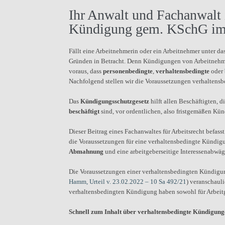
Ihr Anwalt und Fachanwalt i
Kündigung gem. KSchG im 
Fällt eine Arbeitnehmerin oder ein Arbeitnehmer unter da
Gründen in Betracht. Denn Kündigungen von Arbeitnehmer
voraus, dass
personenbedingte
,
verhaltensbedingte
oder
Nachfolgend stellen wir die Voraussetzungen verhalten
Das
Kündigungsschutzgesetz
hilft allen Beschäftigten, d
beschäftigt
sind, vor ordentlichen, also fristgemäßen Kü
Dieser Beitrag eines Fachanwaltes für Arbeitsrecht befas
die Voraussetzungen für eine verhaltensbedingte Kündig
Abmahnung
und eine arbeitgeberseitige Interessenabwä
Die Voraussetzungen einer verhaltensbedingten Kündigu
Hamm, Urteil v. 23.02.2022 – 10 Sa 492/21
) veranschauli
verhaltensbedingten Kündigung haben sowohl für Arbeitg
Schnell zum Inhalt über verhaltensbedingte Kündigun