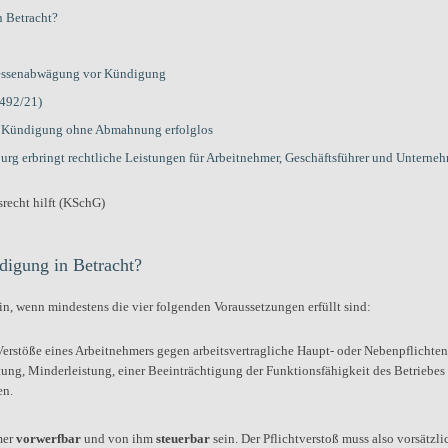
 Betracht?
eressenabwägung vor Kündigung
 492/21)
e Kündigung ohne Abmahnung erfolglos
erbringt rechtliche Leistungen für Arbeitnehmer, Geschäftsführer und Unterne
igung in Betracht?
, wenn mindestens die vier folgenden Voraussetzungen erfüllt sind:
Verstöße eines Arbeitnehmers gegen arbeitsvertragliche Haupt- oder Nebenpflichten
tung, Minderleistung, einer Beeinträchtigung der Funktionsfähigkeit des Betriebes
en.
mer
vorwerfbar
und von ihm
steuerbar
sein. Der Pflichtverstoß muss also vorsätzli