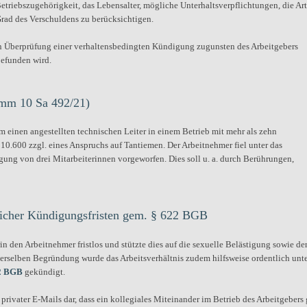
etriebszugehörigkeit, das Lebensalter, mögliche Unterhaltsverpflichtungen, die Art
Grad des Verschuldens zu berücksichtigen.
en Überprüfung einer verhaltensbedingten Kündigung zugunsten des Arbeitgebers
befunden wird.
amm 10 Sa 492/21)
m einen angestellten technischen Leiter in einem Betrieb mit mehr als zehn
.600 zzgl. eines Anspruchs auf Tantiemen. Der Arbeitnehmer fiel unter das
igung von drei Mitarbeiterinnen vorgeworfen. Dies soll u. a. durch Berührungen,
licher Kündigungsfristen gem. § 622 BGB
n den Arbeitnehmer fristlos und stützte dies auf die sexuelle Belästigung sowie de
erselben Begründung wurde das Arbeitsverhältnis zudem hilfsweise ordentlich unt
2 BGB
gekündigt.
rivater E-Mails dar, dass ein kollegiales Miteinander im Betrieb des Arbeitgebers 