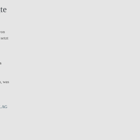
te
von
setzt
n
n, was
LAG