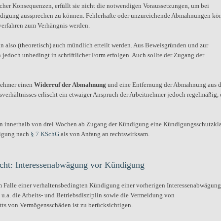
icher Konsequenzen, erfüllt sie nicht die notwendigen Voraussetzungen, um bei
ündigung aussprechen zu können. Fehlerhafte oder unzureichende Abmahnungen kö
verfahren zum Verhängnis werden.
 also (theoretisch) auch mündlich erteilt werden. Aus Beweisgründen und zur
jedoch unbedingt in schriftlicher Form erfolgen. Auch sollte der Zugang der
tnehmer einen
Widerruf der Abmahnung
und eine Entfernung der Abmahnung aus d
verhältnisses erlischt ein etwaiger Anspruch der Arbeitnehmer jedoch regelmäßig, 
en innerhalb von drei Wochen ab Zugang der Kündigung eine Kündigungsschutzkl
ndigung nach
§ 7 KSchG
als von Anfang an rechtswirksam.
echt: Interessenabwägung vor Kündigung
m Falle einer verhaltensbedingten Kündigung einer vorherigen Interessenabwägung
u.a. die Arbeits- und Betriebsdisziplin sowie die Vermeidung von
tts von Vermögensschäden ist zu berücksichtigen.