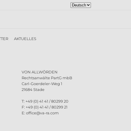
Sprache
auswählen
TTER
AKTUELLES
VON ALLWÖRDEN
Rechtsanwälte PartG mbB
Carl-Goerdeler-Weg 1
21684 Stade
T: +49 (0) 41 41 / 80299 20
F: +49 (0) 41 41 / 80299 21
E: office@va-ra.com