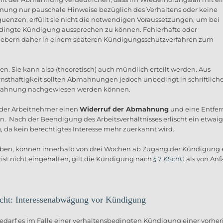
nung nur pauschale Hinweise bezüglich des Verhaltens oder keine
uenzen, erfüllt sie nicht die notwendigen Voraussetzungen, um bei
edingte Kündigung aussprechen zu können. Fehlerhafte oder
bern daher in einem späteren Kündigungsschutzverfahren zum
. Sie kann also (theoretisch) auch mündlich erteilt werden. Aus
sthaftigkeit sollten Abmahnungen jedoch unbedingt in schriftlich
Abmahnung nachgewiesen werden können.
n der Arbeitnehmer einen
Widerruf der Abmahnung
und eine Entfe
n.
Nach der Beendigung des Arbeitsverhältnisses erlischt ein etwaig
da kein berechtigtes Interesse mehr zuerkannt wird.
aben, können innerhalb von drei Wochen ab Zugang der Kündigung 
st nicht eingehalten, gilt die Kündigung nach
§ 7 KSchG
als von An
echt: Interessenabwägung vor Kündigung
edarf es im Falle einer verhaltensbedingten Kündigung einer vorhe