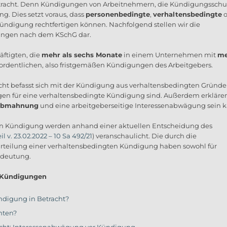
tracht. Denn Kündigungen von Arbeitnehmern, die Kündigungsschu
g. Dies setzt voraus, dass
personenbedingte
,
verhaltensbedingte
o
Kündigung rechtfertigen können. Nachfolgend stellen wir die
ungen nach dem KSchG dar.
äftigten, die
mehr als sechs Monate
in einem Unternehmen mit
me
 ordentlichen, also fristgemäßen Kündigungen des Arbeitgebers.
echt befasst sich mit der Kündigung aus verhaltensbedingten Gründe
ngen für eine verhaltensbedingte Kündigung sind. Außerdem erklären
 Abmahnung
und eine arbeitgeberseitige Interessenabwägung sein k
en Kündigung werden anhand einer aktuellen Entscheidung des
 v. 23.02.2022 – 10 Sa 492/21
) veranschaulicht. Die durch die
urteilung einer verhaltensbedingten Kündigung haben sowohl für
edeutung.
e Kündigungen
digung in Betracht?
hten?
echt: Interessenabwägung vor Kündigung