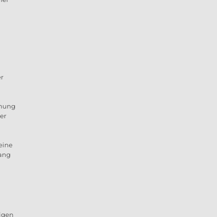
er
rnung
er
eine
fang
rigen