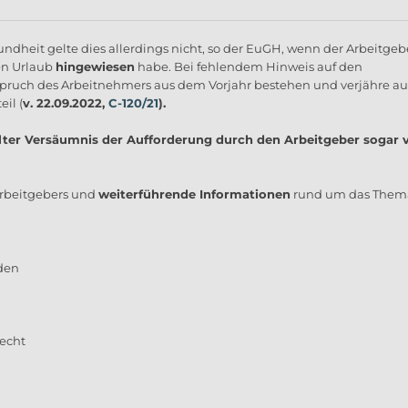
dheit gelte dies allerdings nicht, so der EuGH, wenn der Arbeitgeb
en Urlaub
hingewiesen
habe. Bei fehlendem Hinweis auf den
pruch des Arbeitnehmers aus dem Vorjahr bestehen und verjähre a
il (
v. 22.09.2022,
C-120/21
).
lter Versäumnis der Aufforderung durch den Arbeitgeber sogar 
rbeitgebers und
weiterführende Informationen
rund um das Them
recht