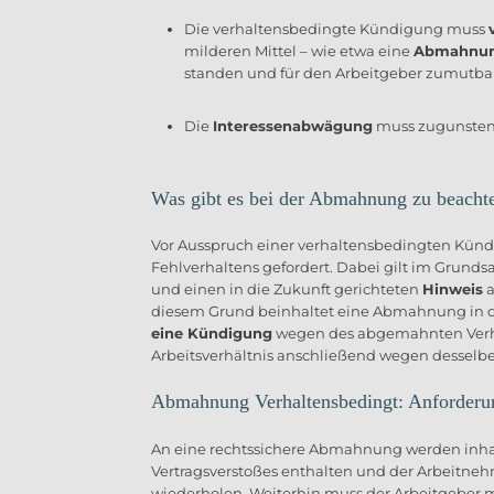
Die verhaltensbedingte Kündigung muss
milderen Mittel – wie etwa eine
Abmahnu
standen und für den Arbeitgeber zumutba
Die
Interessenabwägung
muss zugunsten d
Was gibt es bei der Abmahnung zu beacht
Vor Ausspruch einer verhaltensbedingten Kün
Fehlverhaltens gefordert. Dabei gilt im Grund
und einen in die Zukunft gerichteten
Hinweis
a
diesem Grund beinhaltet eine Abmahnung in 
eine Kündigung
wegen des abgemahnten Verhal
Arbeitsverhältnis anschließend wegen desselbe
Abmahnung Verhaltensbedingt: Anforderu
An eine rechtssichere Abmahnung werden inhal
Vertragsverstoßes enthalten und der Arbeitneh
wiederholen. Weiterhin muss der Arbeitgeber 