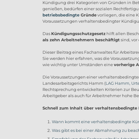
Kündigung drei Kategorien von Gründen in Be
genießen, bedürfen einer sozialen Rechtfertigun
betriebsbedingte
Gründe
vorliegen, die eine 
Voraussetzungen verhaltensbedingter Kündig
Das
Kündigungsschutzgesetz
hilft allen Besch
als zehn Arbeitnehmern
beschäftigt
sind, vor
Dieser Beitrag eines Fachanwaltes für Arbeitsr
Sie werden hier erfahren, was die Voraussetzu
wie wichtig unter Umständen eine
vorherige
Die Voraussetzungen einer verhaltensbedingt
Landesarbeitsgerichts Hamm (
LAG Hamm, Urteil
Rechtsprechung entwickelten Kriterien zur Be
Arbeitgeber als auch für Arbeitnehmer hohe B
Schnell zum Inhalt über verhaltensbedingt
Wann kommt eine verhaltensbedingte Kün
Was gibt es bei einer Abmahnung zu beac
Empfehlung des Fachanwalts für Arbeitsr