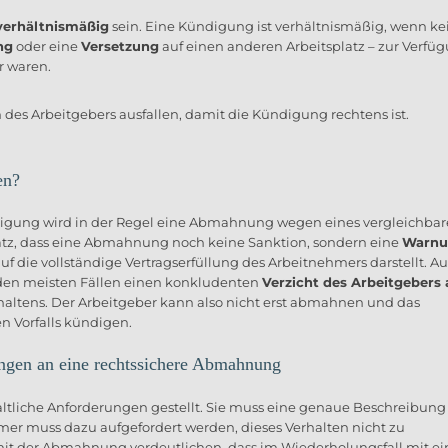
verhältnismäßig
sein. Eine Kündigung ist verhältnismäßig, wenn ke
ng
oder eine
Versetzung
auf einen anderen Arbeitsplatz – zur Verfü
r waren.
es Arbeitgebers ausfallen, damit die Kündigung rechtens ist.
en?
digung wird in der Regel eine Abmahnung wegen eines vergleichba
satz, dass eine Abmahnung noch keine Sanktion, sondern eine
Warnu
uf die vollständige Vertragserfüllung des Arbeitnehmers darstellt. Au
den meisten Fällen einen konkludenten
Verzicht des Arbeitgebers 
tens. Der Arbeitgeber kann also nicht erst abmahnen und das
n Vorfalls kündigen.
ngen an eine rechtssichere Abmahnung
tliche Anforderungen gestellt. Sie muss eine genaue Beschreibung
mer muss dazu aufgefordert werden, dieses Verhalten nicht zu
mit der Abmahnung verdeutlichen, dass im Wiederholungsfall mit ei