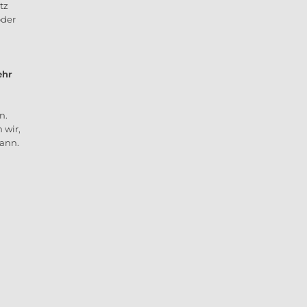
tz
der
hr
n.
 wir,
ann.