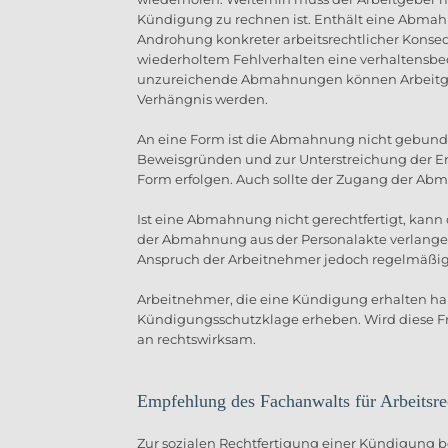
Kündigung zu rechnen ist. Enthält eine Abmah
Androhung konkreter arbeitsrechtlicher Konseq
wiederholtem Fehlverhalten eine verhaltensb
unzureichende Abmahnungen können Arbeitge
Verhängnis werden.
An eine Form ist die Abmahnung nicht gebunden
Beweisgründen und zur Unterstreichung der Ern
Form erfolgen. Auch sollte der Zugang der 
Ist eine Abmahnung nicht gerechtfertigt, kan
der Abmahnung aus der Personalakte verlange
Anspruch der Arbeitnehmer jedoch regelmäßig, 
Arbeitnehmer, die eine Kündigung erhalten h
Kündigungsschutzklage erheben. Wird diese Fri
an rechtswirksam.
Empfehlung des Fachanwalts für Arbeitsr
Zur sozialen Rechtfertigung einer Kündigung b