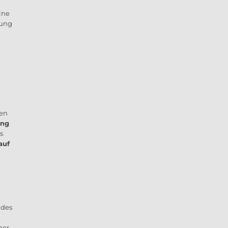
ine
gung
ren
ng
s
auf
 des
ner