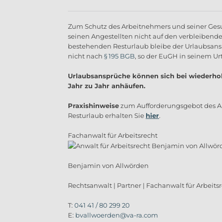
Zum Schutz des Arbeitnehmers und seiner Gesun
seinen Angestellten nicht auf den verbleibend
bestehenden Resturlaub bleibe der Urlaubsans
nicht nach
§ 195 BGB
, so der EuGH in seinem Urte
Urlaubsansprüche können sich bei wiederho
Jahr zu Jahr anhäufen.
Praxishinweise
zum Aufforderungsgebot des A
Resturlaub erhalten Sie
hier
.
Fachanwalt für Arbeitsrecht
Benjamin von Allwörden
Rechtsanwalt | Partner | Fachanwalt für Arbeits
T:
041 41 / 80 299 20
E:
bvallwoerden@va-ra.com