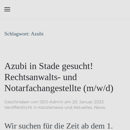
Skip to main content
Schlagwort:
Azubi
Azubi in Stade gesucht!
Rechtsanwalts- und
Notarfachangestellte (m/w/d)
Geschrieben von
SEO-Admin
am
20. Januar 2023
.
Veröffentlicht in
Kanzleinews und Aktuelles
,
News
.
Wir suchen für die Zeit ab dem 1.