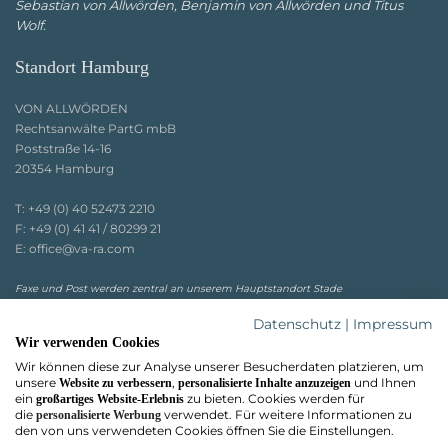
Sebastian von Allwörden, Benjamin von Allwörden und Titus
Wolf.
Standort Hamburg
VON ALLWÖRDEN
Rechtsanwälte PartG mbB
Poststraße 14-16
20354 Hamburg
T:
+49 (0) 40 52473 2210
F:
+49 (0) 41 41 / 80299 21
E:
office@va-ra.com
Faxe und Post werden zentral an unserem Hauptstandort Stade
entgegengenommen.
Datenschutz
|
Impressum
Wir verwenden Cookies
Wir können diese zur Analyse unserer Besucherdaten platzieren, um
unsere
,
und Ihnen
Website zu verbessern
personalisierte Inhalte anzuzeigen
ein
zu bieten. Cookies werden für
großartiges Website-Erlebnis
die
verwendet. Für weitere Informationen zu
personalisierte Werbung
den von uns verwendeten Cookies öffnen Sie die Einstellungen.