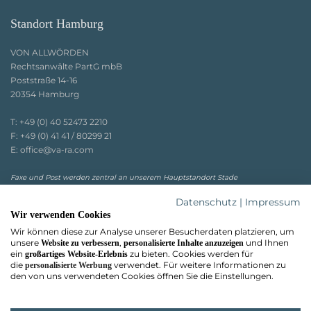
Standort Hamburg
VON ALLWÖRDEN
Rechtsanwälte PartG mbB
Poststraße 14-16
20354 Hamburg
T:
+49 (0) 40 52473 2210
F:
+49 (0) 41 41 / 80299 21
E:
office@va-ra.com
Faxe und Post werden zentral an unserem Hauptstandort Stade
entgegengenommen.
Datenschutz
|
Impressum
Wir verwenden Cookies
Wir können diese zur Analyse unserer Besucherdaten platzieren, um
unsere
,
und Ihnen
Website zu verbessern
personalisierte Inhalte anzuzeigen
ein
zu bieten. Cookies werden für
großartiges Website-Erlebnis
die
verwendet. Für weitere Informationen zu
personalisierte Werbung
den von uns verwendeten Cookies öffnen Sie die Einstellungen.
Notartermin online vorbereiten