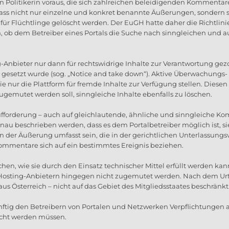
en Politikerin voraus, die sich zahlreichen beleidigenden Kommenta
, dass nicht nur einzelne und konkret benannte Äußerungen, sondern
Flüchtlinge gelöscht werden. Der EuGH hatte daher die Richtlinie
en, ob dem Betreiber eines Portals die Suche nach sinngleichen u
ng-Anbieter nur dann für rechtswidrige Inhalte zur Verantwortung g
s gesetzt wurde (sog. „Notice and take down“). Aktive Überwachungs
 sie nur die Plattform für fremde Inhalte zur Verfügung stellen. Dies
ugemutet werden soll, sinngleiche Inhalte ebenfalls zu löschen.
 Aufforderung – auch auf gleichlautende, ähnliche und sinngleich
nau beschrieben werden, dass es dem Portalbetreiber möglich ist, si
 der Äußerung umfasst sein, die in der gerichtlichen Unterlassungs
ommentare sich auf ein bestimmtes Ereignis beziehen.
ichen, wie sie durch den Einsatz technischer Mittel erfüllt werden kan
ting-Anbietern hingegen nicht zugemutet werden. Nach dem Urteil
us Österreich – nicht auf das Gebiet des Mitgliedsstaates beschränkt
ftig den Betreibern von Portalen und Netzwerken Verpflichtungen a
scht werden müssen.