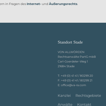
ern in Fragen des
Internet-
und
Äußerungsrechts
.
Standort Stade
VON ALLWÖRDEN
Rechtsanwälte PartG mbB
Carl-Goerdeler-Weg 1
21684 Stade
T:
+49 (0) 41 41 / 80299 20
F:
+49 (0) 41 41 / 80299 21
E:
office@va-ra.com
Kanzlei
Rechtsgebiete
Anwälte
Kontakt