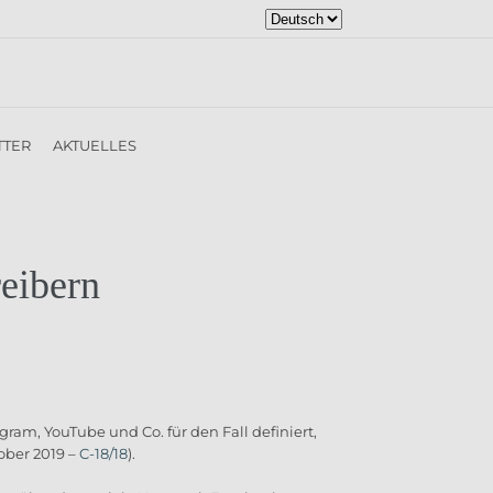
Sprache
auswählen
TTER
AKTUELLES
reibern
ram, YouTube und Co. für den Fall definiert,
ober 2019 –
C-18/18
).