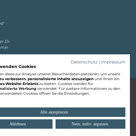
nd
er Dr.
amin
Datenschutz
|
Impressum
rwenden Cookies
n diese zur Analyse unserer Besucherdaten platzieren, um unsere
zu verbessern
,
personalisierte Inhalte anzuzeigen
und Ihnen ein
ges Website-Erlebnis
zu bieten. Cookies werden für
nalisierte Werbung
verwendet. Für weitere Informationen zu den
erwendeten Cookies öffnen Sie die Einstellungen.
Notartermin online vorbereiten
Alle akzeptieren
Ablehnen
Nein, indiv. anpassen.