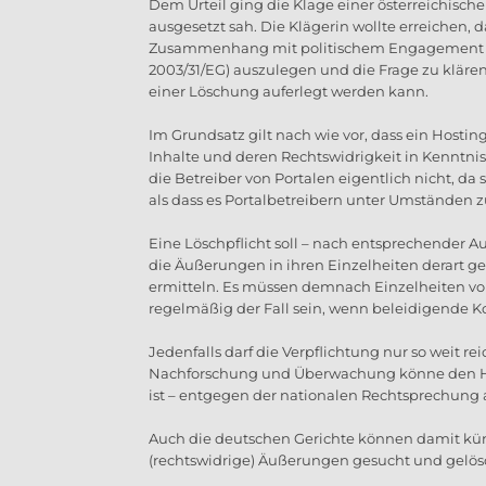
Dem Urteil ging die Klage einer österreichisch
ausgesetzt sah. Die Klägerin wollte erreichen
Zusammenhang mit politischem Engagement für 
2003/31/EG) auszulegen und die Frage zu klär
einer Löschung auferlegt werden kann.
Im Grundsatz gilt nach wie vor, dass ein Hosti
Inhalte und deren Rechtswidrigkeit in Kenntni
die Betreiber von Portalen eigentlich nicht, da
als dass es Portalbetreibern unter Umständen z
Eine Löschpflicht soll – nach entsprechender
die Äußerungen in ihren Einzelheiten derart ge
ermitteln. Es müssen demnach Einzelheiten von
regelmäßig der Fall sein, wenn beleidigende K
Jedenfalls darf die Verpflichtung nur so weit re
Nachforschung und Überwachung könne den Hos
ist – entgegen der nationalen Rechtsprechung a
Auch die deutschen Gerichte können damit kün
(rechtswidrige) Äußerungen gesucht und gelö