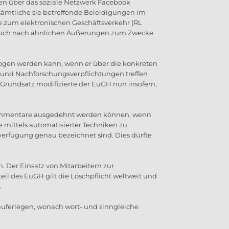
ren über das soziale Netzwerk Facebook
 sämtliche sie betreffende Beleidigungen im
 zum elektronischen Geschäftsverkehr (RL
nd auch nach ähnlichen Äußerungen zum Zwecke
ezogen werden kann, wenn er über die konkreten
- und Nachforschungsverpflichtungen treffen
en Grundsatz modifizierte der EuGH nun insofern,
e Kommentare ausgedehnt werden können, wenn
e mittels automatisierter Techniken zu
verfügung genau bezeichnet sind. Dies dürfte
n. Der Einsatz von Mitarbeitern zur
 des EuGH gilt die Löschpflicht weltweit und
.
uferlegen, wonach wort- und sinngleiche