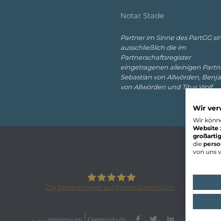
Notar Stade
Partner im Sinne des PartGG si
ausschließlich die im
Partnerschaftsregister
eingetragenen alleinigen Partn
Sebastian von Allwörden, Benj
von Allwörden und Titus Wolf.
Wir ve
Wir könne
Website 
großarti
die
perso
von uns v
214
Bewertungen auf ProvenExpert.com
VON ALLWÖRDEN Rechtsanwälte
Impressum
Datenschutz