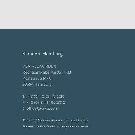
Standort Hamburg
VON ALLWÖRDEN
Rechtsanwälte PartG mbB
Poststraße 14-16
20354 Hamburg
T:
+49 (0) 40 52473 2210
F:
+49 (0) 41 41 / 80299 21
E:
office@va-ra.com
Faxe und Post werden zentral an unserem
Hauptstandort Stade entgegengenommen.