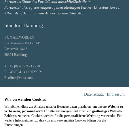
Partner im Sinne des PartGG sind ausschließlich die im
Partnerschaftsregister eingetragenen alleinigen Partner Dr. Sebastian von
Allwörden, Benjamin von Allwörden und Titus Wolf.
Standort Hamburg
VON ALLWÖRDEN
Rechtsanwälte PartG mbB
Poststraße 14-16
20354 Hamburg
T:
+49 (0) 40 52473 2210
F:
+49 (0) 41 41 / 80299 21
E:
office@va-ra.com
Faxe und Post werden zentral an unserem Hauptstandort Stade entgegengenommen.
Datenschutz
|
Impressum
Wir verwenden Cookies
Wir können diese zur Analyse unserer Besucherdaten platzieren, um unsere
Website zu
verbessern
,
personalisierte Inhalte anzuzeigen
und Ihnen ein
großartiges Website-
Erlebnis
zu bieten. Cookies werden für die
personalisierte Werbung
verwendet. Für
weitere Informationen zu den von uns verwendeten Cookies öffnen Sie die
Einstellungen.