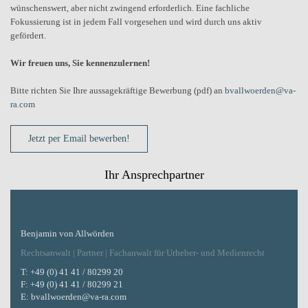
wünschenswert, aber nicht zwingend erforderlich. Eine fachliche
Fokussierung ist in jedem Fall vorgesehen und wird durch uns aktiv
gefördert.
Wir freuen uns, Sie kennenzulernen!
Bitte richten Sie Ihre aussagekräftige Bewerbung (pdf) an
bvallwoerden@va-
ra.com
Jetzt per Email bewerben!
Ihr Ansprechpartner
Benjamin von Allwörden
Rechtsanwalt | Partner | Fachanwalt für Urheber- und Medienrecht
T:
+49 (0) 41 41 / 80299 20
F:
+49 (0) 41 41 / 80299 21
E:
bvallwoerden@va-ra.com