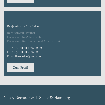
Benjamin von Allwörden
Rechtsanwalt | Partner
Fachanwalt für Arbeitsrecht
Fachanwalt für Urheber- und Medienrecht
T:
+49 (0) 41 41 / 80299 20
F:
+49 (0) 41 41 / 80299 21
E:
bvallwoerden@va-ra.com
Zum Profil
Notar, Rechtsanwalt Stade & Hamburg