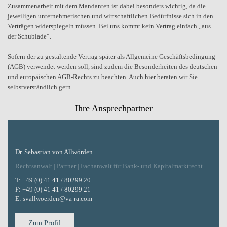
Zusammenarbeit mit dem Mandanten ist dabei besonders wichtig, da die
jeweiligen unternehmerischen und wirtschaftlichen Bedürfnisse sich in den
Verträgen widerspiegeln müssen. Bei uns kommt kein Vertrag einfach „aus
der Schublade“.
Sofern der zu gestaltende Vertrag später als Allgemeine Geschäftsbedingung
(AGB) verwendet werden soll, sind zudem die Besonderheiten des deutschen
und europäischen AGB-Rechts zu beachten. Auch hier beraten wir Sie
selbstverständlich gern.
Ihre Ansprechpartner
Dr. Sebastian von Allwörden
Rechtsanwalt | Partner | Fachanwalt für Bank- und Kapitalmarktrecht
T:
+49 (0) 41 41 / 80299 20
F:
+49 (0) 41 41 / 80299 21
E:
svallwoerden@va-ra.com
Zum Profil