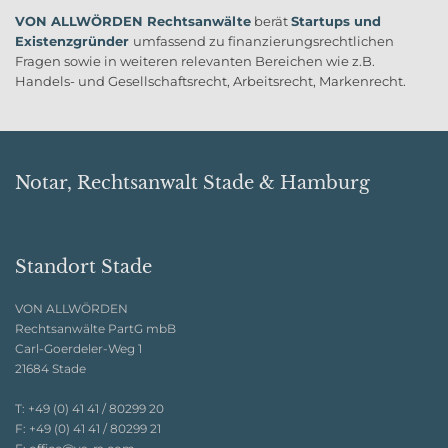
VON ALLWÖRDEN Rechtsanwälte
berät
Startups und
Existenzgründer
umfassend zu finanzierungsrechtlichen
Fragen sowie in weiteren relevanten Bereichen wie z.B.
Handels- und Gesellschaftsrecht, Arbeitsrecht, Markenrecht.
Notar, Rechtsanwalt Stade & Hamburg
Standort Stade
VON ALLWÖRDEN
Rechtsanwälte PartG mbB
Carl-Goerdeler-Weg 1
21684 Stade
T:
+49 (0) 41 41 / 80299 20
F:
+49 (0) 41 41 / 80299 21