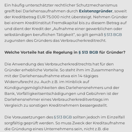
Ein häufig unterschätzter rechtlicher Schutzmechanismus
greift bei Darlehensaufnahmen durch
Existenzgründer
, soweit
der Kreditbetrag EUR 75.000 nicht übersteigt. Nehmen Gründer
bei einem Kreditinstitut Fremdkapital bis zu diesem Betrag auf
und dient der Kredit der „Aufnahme einer gewerblichen oder
selbständigen beruflichen Tätigkeit“, so gilt gemäß
§ 513 BGB
zugunsten des Gründers das Verbraucherkreditrecht.
Welche Vorteile hat die Regelung in
§ 513 BGB
für Gründer?
Die Anwendung des Verbraucherkreditrechts hat für den
Gründer erhebliche Vorteile. So steht ihm im Zusammenhang
mit der Darlehensaufnahme etwa ein 14-tägiges
Widerrufsrecht zu. Auch z.B. im Hinblick auf
Kündigungsmöglichkeiten des Darlehensnehmers und der
Bank, Vorfälligkeitsentschädigungen und Gebühren ist der
Darlehensnehmer eines Verbraucherkreditvertrags im
Vergleich zu sonstigen Kreditnehmern bessergestellt.
Die Voraussetzungen des
§ 513 BGB
sollten jedoch im Einzelfall
sorgfältig geprüft werden. So muss Zweck der Kreditaufnahme
die Gründung eines Unternehmens sein, nicht z.B. die