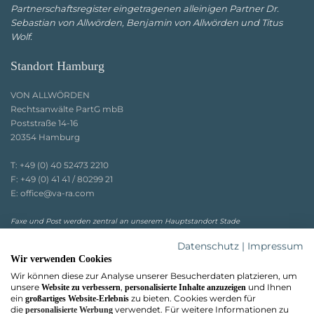
Partnerschaftsregister eingetragenen alleinigen Partner Dr.
Sebastian von Allwörden, Benjamin von Allwörden und Titus
Wolf.
Standort Hamburg
VON ALLWÖRDEN
Rechtsanwälte PartG mbB
Poststraße 14-16
20354 Hamburg
T:
+49 (0) 40 52473 2210
F:
+49 (0) 41 41 / 80299 21
E:
office@va-ra.com
Faxe und Post werden zentral an unserem Hauptstandort Stade
entgegengenommen.
Datenschutz
|
Impressum
Wir verwenden Cookies
Wir können diese zur Analyse unserer Besucherdaten platzieren, um
unsere
,
und Ihnen
Website zu verbessern
personalisierte Inhalte anzuzeigen
ein
zu bieten. Cookies werden für
großartiges Website-Erlebnis
die
verwendet. Für weitere Informationen zu
personalisierte Werbung