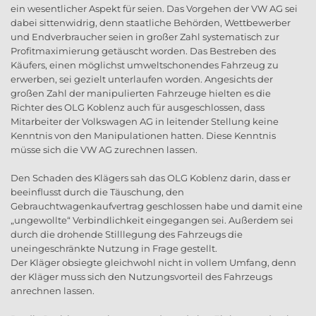
ein wesentlicher Aspekt für seien. Das Vorgehen der VW AG sei
dabei sittenwidrig, denn staatliche Behörden, Wettbewerber
und Endverbraucher seien in großer Zahl systematisch zur
Profitmaximierung getäuscht worden. Das Bestreben des
Käufers, einen möglichst umweltschonendes Fahrzeug zu
erwerben, sei gezielt unterlaufen worden. Angesichts der
großen Zahl der manipulierten Fahrzeuge hielten es die
Richter des OLG Koblenz auch für ausgeschlossen, dass
Mitarbeiter der Volkswagen AG in leitender Stellung keine
Kenntnis von den Manipulationen hatten. Diese Kenntnis
müsse sich die VW AG zurechnen lassen.
Den Schaden des Klägers sah das OLG Koblenz darin, dass er
beeinflusst durch die Täuschung, den
Gebrauchtwagenkaufvertrag geschlossen habe und damit eine
„ungewollte“ Verbindlichkeit eingegangen sei. Außerdem sei
durch die drohende Stilllegung des Fahrzeugs die
uneingeschränkte Nutzung in Frage gestellt.
Der Kläger obsiegte gleichwohl nicht in vollem Umfang, denn
der Kläger muss sich den Nutzungsvorteil des Fahrzeugs
anrechnen lassen.