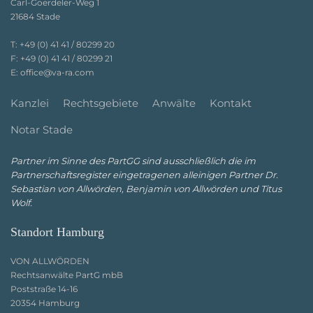
Carl-Goerdeler-Weg 1
21684 Stade
T:
+49 (0) 41 41 / 80299 20
F:
+49 (0) 41 41 / 80299 21
E:
office@va-ra.com
Kanzlei
Rechtsgebiete
Anwälte
Kontakt
Notar Stade
Partner im Sinne des PartGG sind ausschließlich die im
Partnerschaftsregister eingetragenen alleinigen Partner Dr.
Sebastian von Allwörden, Benjamin von Allwörden und Titus
Wolf.
Standort Hamburg
VON ALLWÖRDEN
Rechtsanwälte PartG mbB
Poststraße 14-16
20354 Hamburg