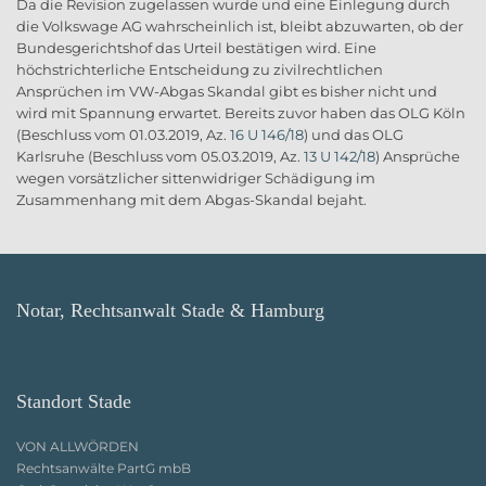
Da die Revision zugelassen wurde und eine Einlegung durch
die Volkswage AG wahrscheinlich ist, bleibt abzuwarten, ob der
Bundesgerichtshof das Urteil bestätigen wird. Eine
höchstrichterliche Entscheidung zu zivilrechtlichen
Ansprüchen im VW-Abgas Skandal gibt es bisher nicht und
wird mit Spannung erwartet. Bereits zuvor haben das OLG Köln
(Beschluss vom 01.03.2019, Az.
16 U 146/18
) und das OLG
Karlsruhe (Beschluss vom 05.03.2019, Az.
13 U 142/18
) Ansprüche
wegen vorsätzlicher sittenwidriger Schädigung im
Zusammenhang mit dem Abgas-Skandal bejaht.
Notar, Rechtsanwalt Stade & Hamburg
Standort Stade
VON ALLWÖRDEN
Rechtsanwälte PartG mbB