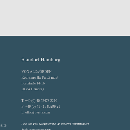
Standort Hamburg
VON ALLWÖRDEN
Rechtsanwälte PartG mbB
Poststraße 14-16
20354 Hamburg
T:
+49 (0) 40 52473 2210
F:
+49 (0) 41 41 / 80299 21
E:
office@va-ra.com
Faxe und Post werden zentral an unserem Hauptstandort
älte
Stade entgegengenommen.