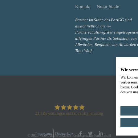
Kontakt
Notar Stade
Partner im Sinne des PartGG sind
ausschließlich die im
Partnerschaftsregister eingetragenen
alleinigen Partner Dr. Sebastian von
Allwörden, Benjamin von Allwörden 
Titus Wolf.
Wir verw
Wir können 
verbessern
bieten. Coo
den von uns
214
Bewertungen auf ProvenExpert.com
VON ALLWÖRDEN Rechtsanwälte
Impressum
Datenschutz
© 2026 VON ALLWÖRDEN Rechtsanwälte PartG mbB