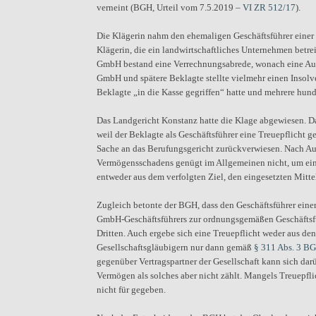
verneint (BGH, Urteil vom 7.5.2019 –
VI ZR 512/17
).
Die Klägerin nahm den ehemaligen Geschäftsführer einer
Klägerin, die ein landwirtschaftliches Unternehmen betre
GmbH bestand eine Verrechnungsabrede, wonach eine Ausza
GmbH und spätere Beklagte stellte vielmehr einen Insol
Beklagte „in die Kasse gegriffen“ hatte und mehrere h
Das Landgericht Konstanz hatte die Klage abgewiesen. Da
weil der Beklagte als Geschäftsführer eine Treuepflicht
Sache an das Berufungsgericht zurückverwiesen. Nach Auf
Vermögensschadens genügt im Allgemeinen nicht, um eine 
entweder aus dem verfolgten Ziel, den eingesetzten Mitt
Zugleich betonte der BGH, dass den Geschäftsführer einer
GmbH-Geschäftsführers zur ordnungsgemäßen Geschäftsf
Dritten. Auch ergebe sich eine Treuepflicht weder aus 
Gesellschaftsgläubigern nur dann gemäß
§ 311 Abs. 3 B
gegenüber Vertragspartner der Gesellschaft kann sich dar
Vermögen als solches aber nicht zählt. Mangels Treuepfl
nicht für gegeben.