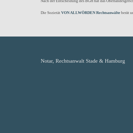
Nach der Entscheidung des BGH hat das Oberlandesgericht
Die Sozietät
VON ALLWÖRDEN Rechtsanwälte
berät u
Notar, Rechtsanwalt Stade & Hamburg