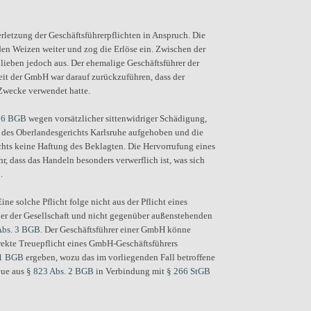
etzung der Geschäftsführerpflichten in Anspruch. Die
den Weizen weiter und zog die Erlöse ein. Zwischen der
lieben jedoch aus. Der ehemalige Geschäftsführer der
it der GmbH war darauf zurückzuführen, dass der
Zwecke verwendet hatte.
26 BGB
wegen vorsätzlicher sittenwidriger Schädigung,
g des Oberlandesgerichts Karlsruhe aufgehoben und die
chts keine Haftung des Beklagten. Die Hervorrufung eines
 dass das Handeln besonders verwerflich ist, was sich
.
e solche Pflicht folge nicht aus der Pflicht eines
über der Gesellschaft und nicht gegenüber außenstehenden
Abs. 3 BGB
. Der Geschäftsführer einer GmbH könne
rekte Treuepflicht eines GmbH-Geschäftsführers
 1 BGB
ergeben, wozu das im vorliegenden Fall betroffene
eue aus
§ 823 Abs. 2 BGB
in Verbindung mit
§ 266 StGB