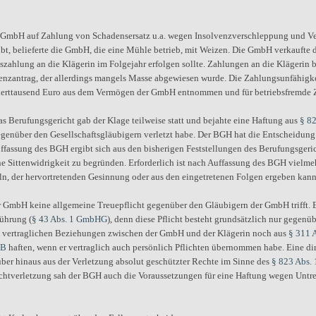
 GmbH auf Zahlung von Schadensersatz u.a. wegen Insolvenzverschleppung und Verl
ibt, belieferte die GmbH, die eine Mühle betrieb, mit Weizen. Die GmbH verkaufte 
hlung an die Klägerin im Folgejahr erfolgen sollte. Zahlungen an die Klägerin b
venzantrag, der allerdings mangels Masse abgewiesen wurde. Die Zahlungsunfähigke
underttausend Euro aus dem Vermögen der GmbH entnommen und für betriebsfremde 
s Berufungsgericht gab der Klage teilweise statt und bejahte eine Haftung aus
§ 8
 gegenüber den Gesellschaftsgläubigern verletzt habe. Der BGH hat die Entscheidun
fassung des BGH ergibt sich aus den bisherigen Feststellungen des Berufungsgeri
Sittenwidrigkeit zu begründen. Erforderlich ist nach Auffassung des BGH vielmehr,
eln, der hervortretenden Gesinnung oder aus den eingetretenen Folgen ergeben kann
 GmbH keine allgemeine Treuepflicht gegenüber den Gläubigern der GmbH trifft. Ein
ührung (
§ 43 Abs. 1 GmbHG
), denn diese Pflicht besteht grundsätzlich nur gegen
den vertraglichen Beziehungen zwischen der GmbH und der Klägerin noch aus
§ 311 
GB
haften, wenn er vertraglich auch persönlich Pflichten übernommen habe. Eine di
über hinaus aus der Verletzung absolut geschützter Rechte im Sinne des
§ 823 Abs.
ichtverletzung sah der BGH auch die Voraussetzungen für eine Haftung wegen Untr