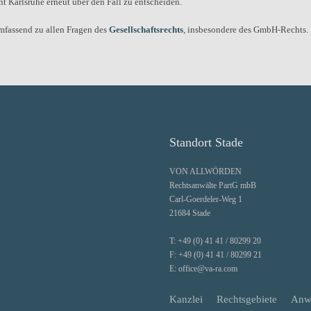
 Karlsruhe erneut über den Fall zu entscheiden.
mfassend zu allen Fragen des
Gesellschaftsrechts
, insbesondere des GmbH-Rechts.
Standort Stade
VON ALLWÖRDEN
Rechtsanwälte PartG mbB
Carl-Goerdeler-Weg 1
21684 Stade
T:
+49 (0) 41 41 / 80299 20
F:
+49 (0) 41 41 / 80299 21
E:
office@va-ra.com
Kanzlei
Rechtsgebiete
Anw