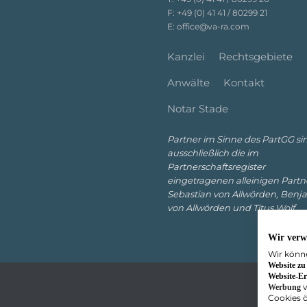
F:
+49 (0) 41 41 / 80299 21
E:
office@va-ra.com
Kanzlei
Rechtsgebiete
Anwälte
Kontakt
Notar Stade
Partner im Sinne des PartGG si
ausschließlich die im
Partnerschaftsregister
eingetragenen alleinigen Partn
Sebastian von Allwörden, Benj
von Allwörden und Titus Wolf.
Wir verw
Wir könne
Website zu
Website-Er
v
Werbung
Cookies ö