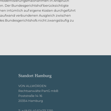
ene Modernisierungsmaßnahmen in Anspruch
 Der Bundesgerichtshof berücksichtigte
 irrtümlich auf eigene Kosten durchgeführt
gsaufwand verbundenen Ausgleich zwischen
s Bundesgerichtshofs nicht zwangsläufig zu
Standort Hamburg
VON ALLWÖRDEN
Rechtsanwälte PartG mbB
Poststraße 14-16
20354 Hamburg
T:
+49 (0) 40 52473 2210