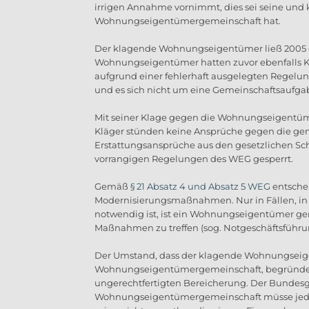
irrigen Annahme vornimmt, dies sei seine und 
Wohnungseigentümergemeinschaft hat.
Der klagende Wohnungseigentümer ließ 2005 die
Wohnungseigentümer hatten zuvor ebenfalls K
aufgrund einer fehlerhaft ausgelegten Regelun
und es sich nicht um eine Gemeinschaftsaufga
Mit seiner Klage gegen die Wohnungseigentüme
Kläger stünden keine Ansprüche gegen die ge
Erstattungsansprüche aus den gesetzlichen Sc
vorrangigen Regelungen des WEG gesperrt.
Gemäß
§ 21 Absatz 4 und Absatz 5 WEG
entsche
Modernisierungsmaßnahmen. Nur in Fällen, i
notwendig ist, ist ein Wohnungseigentümer 
Maßnahmen zu treffen (sog. Notgeschäftsführung
Der Umstand, dass der klagende Wohnungseigen
Wohnungseigentümergemeinschaft, begründe eb
ungerechtfertigten Bereicherung. Der Bundesg
Wohnungseigentümergemeinschaft müsse jeder