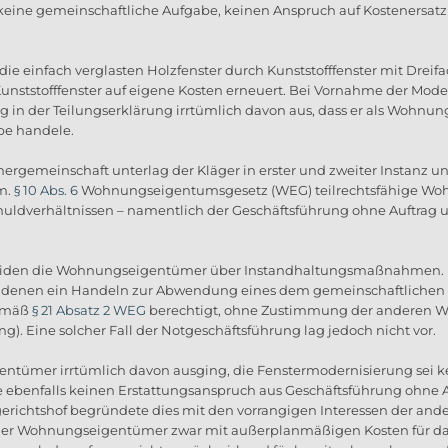
keine gemeinschaftliche Aufgabe, keinen Anspruch auf Kostenersatz
 einfach verglasten Holzfenster durch Kunststofffenster mit Dreifa
unststofffenster auf eigene Kosten erneuert. Bei Vornahme der Mo
g in der Teilungserklärung irrtümlich davon aus, dass er als Wohnu
be handele.
rgemeinschaft unterlag der Kläger in erster und zweiter Instanz 
m.
§ 10 Abs. 6
Wohnungseigentumsgesetz (WEG) teilrechtsfähige Wo
huldverhältnissen – namentlich der Geschäftsführung ohne Auftrag 
iden die Wohnungseigentümer über Instandhaltungsmaßnahmen. Di
n denen ein Handeln zur Abwendung eines dem gemeinschaftliche
gemäß
§ 21 Absatz 2 WEG
berechtigt, ohne Zustimmung der anderen W
). Eine solcher Fall der Notgeschäftsführung lag jedoch nicht vor.
tümer irrtümlich davon ausging, die Fenstermodernisierung sei k
enfalls keinen Erstattungsanspruch aus Geschäftsführung ohne Auf
erichtshof begründete dies mit den vorrangigen Interessen der and
 Wohnungseigentümer zwar mit außerplanmäßigen Kosten für das