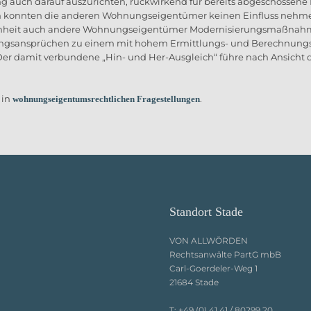
ung auch darauf auszurichten, rückwirkend für bereits abgeschoss
onnten die anderen Wohnungseigentümer keinen Einfluss nehmen.
nheit auch andere Wohnungseigentümer Modernisierungsmaßnahmen
ttungsansprüchen zu einem mit hohem Ermittlungs- und Berechnun
amit verbundene „Hin- und Her-Ausgleich“ führe nach Ansicht de
 in
.
wohnungseigentumsrechtlichen Fragestellungen
Standort Stade
VON ALLWÖRDEN
Rechtsanwälte PartG mbB
Carl-Goerdeler-Weg 1
21684 Stade
T:
+49 (0) 41 41 / 80299 20