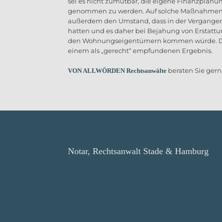
sei es nicht zumutbar, die eigene Finanzplan
genommen zu werden. Auf solche Maßnahmen k
außerdem den Umstand, dass in der Vergange
hatten und es daher bei Bejahung von Ersta
den Wohnungseigentümern kommen würde. Der d
einem als „gerecht“ empfundenen Ergebnis.
beraten Sie gern
VON ALLWÖRDEN Rechtsanwälte
Notar, Rechtsanwalt Stade & Hamburg