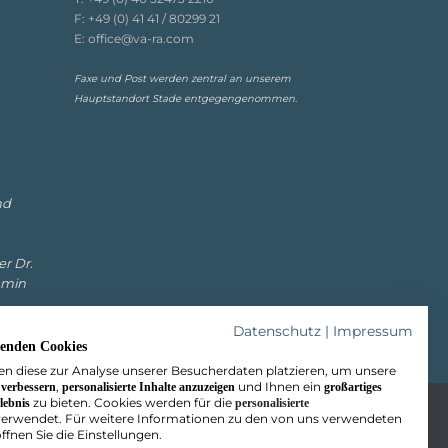
F:
+49 (0) 41 41 / 80299 21
E:
office@va-ra.com
Faxe und Post werden zentral an unserem
Hauptstandort Stade entgegengenommen.
nd
er Dr.
amin
Datenschutz
|
Impressum
enden Cookies
n diese zur Analyse unserer Besucherdaten platzieren, um unsere
,
und Ihnen ein
 verbessern
personalisierte Inhalte anzuzeigen
großartiges
zu bieten. Cookies werden für die
lebnis
personalisierte
erwendet. Für weitere Informationen zu den von uns verwendeten
ffnen Sie die Einstellungen.