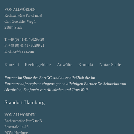
VON ALLWÖRDEN
Rechtsanwälte PartG mbB
Carl-Goerdeler-Weg 1
21684 Stade
T:
+49 (0) 41 41 / 80299 20
F:
+49 (0) 41 41 / 80299 21
E:
office@va-ra.com
Kanzlei
Rechtsgebiete
Anwälte
Kontakt
Notar Stade
Partner im Sinne des PartGG sind ausschließlich die im
Partnerschaftsregister eingetragenen alleinigen Partner Dr. Sebastian von
Allwörden, Benjamin von Allwörden und Titus Wolf.
Standort Hamburg
VON ALLWÖRDEN
Rechtsanwälte PartG mbB
Poststraße 14-16
20354 Hamburg