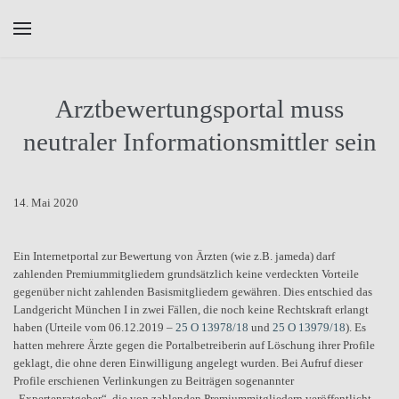
Skip to main content
Arztbewertungsportal muss
neutraler Informationsmittler sein
14. Mai 2020
Ein Internetportal zur Bewertung von Ärzten (wie z.B. jameda) darf
zahlenden Premiummitgliedern grundsätzlich keine verdeckten Vorteile
gegenüber nicht zahlenden Basismitgliedern gewähren. Dies entschied das
Landgericht München I in zwei Fällen, die noch keine Rechtskraft erlangt
haben (Urteile vom 06.12.2019 –
25 O 13978/18
und
25 O 13979/18
). Es
hatten mehrere Ärzte gegen die Portalbetreiberin auf Löschung ihrer Profile
geklagt, die ohne deren Einwilligung angelegt wurden. Bei Aufruf dieser
Profile erschienen Verlinkungen zu Beiträgen sogenannter
„Expertenratgeber“, die von zahlenden Premiummitgliedern veröffentlicht