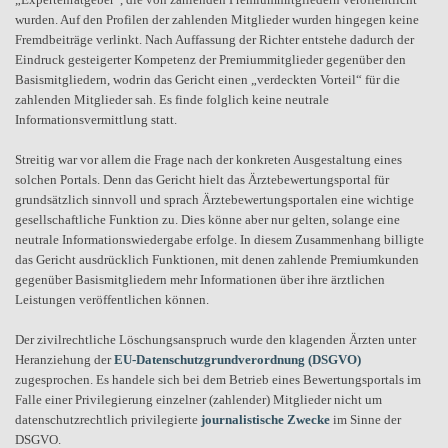
wurden. Auf den Profilen der zahlenden Mitglieder wurden hingegen keine
Fremdbeiträge verlinkt. Nach Auffassung der Richter entstehe dadurch der
Eindruck gesteigerter Kompetenz der Premiummitglieder gegenüber den
Basismitgliedern, wodrin das Gericht einen „verdeckten Vorteil“ für die
zahlenden Mitglieder sah. Es finde folglich keine neutrale
Informationsvermittlung statt.
Streitig war vor allem die Frage nach der konkreten Ausgestaltung eines
solchen Portals. Denn das Gericht hielt das Ärztebewertungsportal für
grundsätzlich sinnvoll und sprach Ärztebewertungsportalen eine wichtige
gesellschaftliche Funktion zu. Dies könne aber nur gelten, solange eine
neutrale Informationswiedergabe erfolge. In diesem Zusammenhang billigte
das Gericht ausdrücklich Funktionen, mit denen zahlende Premiumkunden
gegenüber Basismitgliedern mehr Informationen über ihre ärztlichen
Leistungen veröffentlichen können.
Der zivilrechtliche Löschungsanspruch wurde den klagenden Ärzten unter
Heranziehung der
EU-Datenschutzgrundverordnung (DSGVO)
zugesprochen. Es handele sich bei dem Betrieb eines Bewertungsportals im
Falle einer Privilegierung einzelner (zahlender) Mitglieder nicht um
datenschutzrechtlich privilegierte
journalistische Zwecke
im Sinne der
DSGVO.