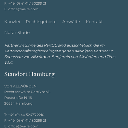
F:
+49 (0) 41 41 / 80299 21
E:
office@va-ra.com
Kanzlei
Rechtsgebiete
Anwälte
Kontakt
Notar Stade
Partner im Sinne des PartGG sind ausschließlich die im
Partnerschaftsregister eingetragenen alleinigen Partner Dr.
Sebastian von Allwörden, Benjamin von Allwörden und Titus
Wolf.
Standort Hamburg
VON ALLWÖRDEN
Rechtsanwälte PartG mbB
Poststraße 14-16
20354 Hamburg
T:
+49 (0) 40 52473 2210
F:
+49 (0) 41 41 / 80299 21
E:
office@va-ra.com