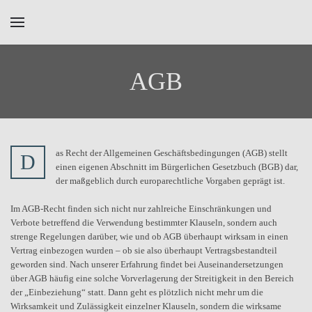
Skip to main content
AGB
as Recht der Allgemeinen Geschäftsbedingungen (AGB) stellt
D
einen eigenen Abschnitt im Bürgerlichen Gesetzbuch (BGB) dar,
der maßgeblich durch europarechtliche Vorgaben geprägt ist.
Im AGB-Recht finden sich nicht nur zahlreiche Einschränkungen und
Verbote betreffend die Verwendung bestimmter Klauseln, sondern auch
strenge Regelungen darüber, wie und ob AGB überhaupt wirksam in einen
Vertrag einbezogen wurden – ob sie also überhaupt Vertragsbestandteil
geworden sind. Nach unserer Erfahrung findet bei Auseinandersetzungen
über AGB häufig eine solche Vorverlagerung der Streitigkeit in den Bereich
der „Einbeziehung“ statt. Dann geht es plötzlich nicht mehr um die
Wirksamkeit und Zulässigkeit einzelner Klauseln, sondern die wirksame