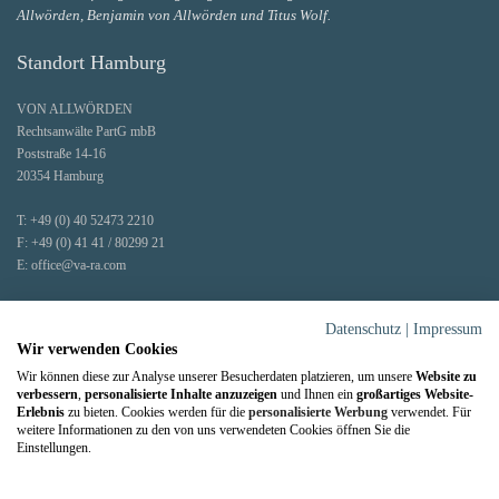
Allwörden, Benjamin von Allwörden und Titus Wolf.
Standort Hamburg
VON ALLWÖRDEN
Rechtsanwälte PartG mbB
Poststraße 14-16
20354 Hamburg
T:
+49 (0) 40 52473 2210
F:
+49 (0) 41 41 / 80299 21
E:
office@va-ra.com
Faxe und Post werden zentral an unserem Hauptstandort Stade entgegengenommen.
Datenschutz
|
Impressum
Wir verwenden Cookies
Wir können diese zur Analyse unserer Besucherdaten platzieren, um unsere
Website zu
verbessern
,
personalisierte Inhalte anzuzeigen
und Ihnen ein
großartiges Website-
Erlebnis
zu bieten. Cookies werden für die
personalisierte Werbung
verwendet. Für
weitere Informationen zu den von uns verwendeten Cookies öffnen Sie die
Einstellungen.
Notartermin online vorbereiten